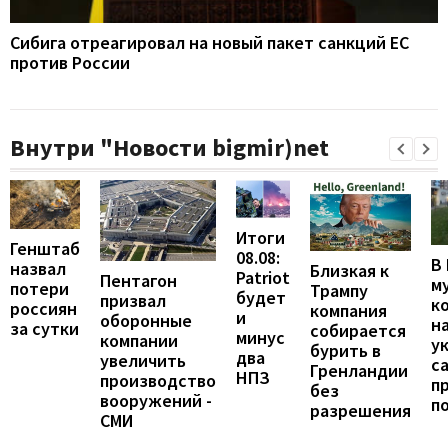
Сибига отреагировал на новый пакет санкций ЕС
против России
Внутри "Новости bigmir)net
Итоги
Генштаб
08.08:
В
назвал
Близкая к
Patriot
Пентагон
м
потери
Трампу
будет
призвал
к
россиян
компания
и
оборонные
н
за сутки
собирается
минус
компании
у
бурить в
два
увеличить
с
Гренландии
НПЗ
производство
п
без
вооружений -
п
разрешения
СМИ