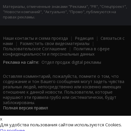
Материалы, отмеченные знаками "Реклама", "PR", "Спецпроект",
"Новости компаний", "Актуально", "Промо", публикуются на
правах рекламы.
Наши контакты и схема проезда
|
Редакция
|
Связаться с
нами
|
Разместить свои видеоматериалы
|
Пользовательское Соглашение
|
Политика в сфере
конфиденциальности и персональных данных
Реклама на сайте:
Отдел продаж digital рекламы
Оставляя комментарий, пожалуйста, помните о том, что
содержание и тон Вашего сообщения могут задеть чувства
реальных людей, непосредственно или косвенно имеющих
отношение к данной новости. Пользователи, которые
нарушают эти правила грубо или систематически, будут
заблокированы.
Полная версия правил
x
Для удобства пользования сайтом используются Cookies.
Подробнее...