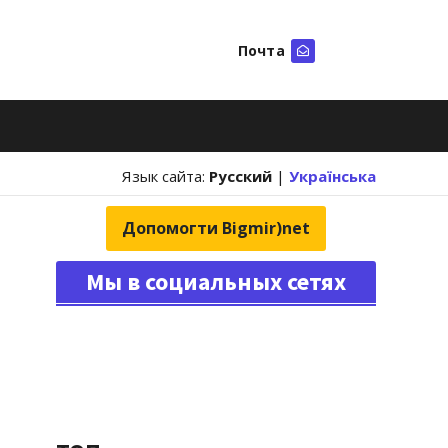
Почта
Искать
Язык сайта:
Русский
|
Українська
Допомогти Bigmir)net
Мы в социальных сетях