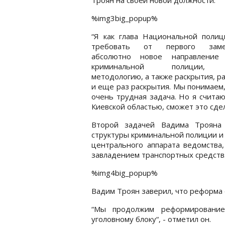
%img3big_popup%
“Я как глава Национальной полиц
требовать от первого замес
абсолютно новое направление
криминальной полиции, 
методологию, а также раскрытия, р
и еще раз раскрытия. Мы понимаем,
очень трудная задача. Но я считаю
Киевской областью, сможет это сдел
Второй задачей Вадима Трояна 
структуры криминальной полиции и
центрального аппарата ведомства,
завладением транспортных средств
%img4big_popup%
Вадим Троян заверил, что реформа
“Мы продолжим реформировани
уголовному блоку“, - отметил он.