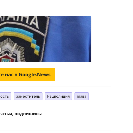
е нас в Google.News
ость
заместитель
Нацполиция
глава
татьи, подпишись: