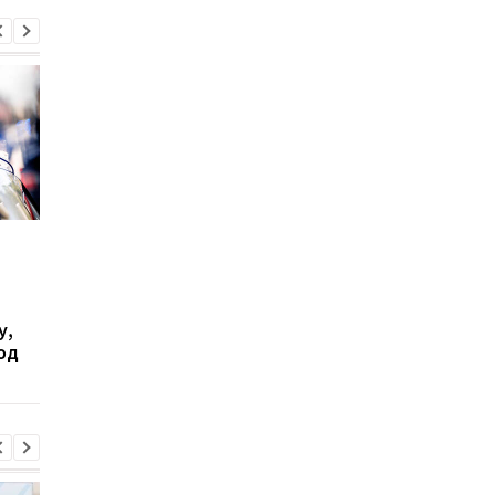
Бывшего командира
В Одесской области
155-й бригады Лучанова
нашли тело 10-летн
задержали по делу о
девочки, которую
похищении и убийстве
почти три недели на
у,
двух братьев в
унесло в море
од
Киевской области