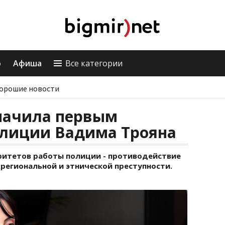
о
Афиша
Все категории
орошие новости
начила первым
лиции Вадима Трояна
ритетов работы полиции - противодействие
региональной и этнической преступности.