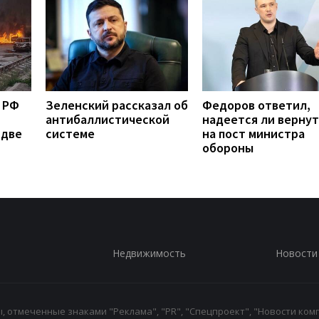
 РФ
Зеленский рассказал об
Федоров ответил,
антибаллистической
надеется ли вернут
 две
системе
на пост министра
обороны
Недвижимость
Новости
 отмеченные знаками "Реклама", "PR", "Спецпроект", "Новости комп