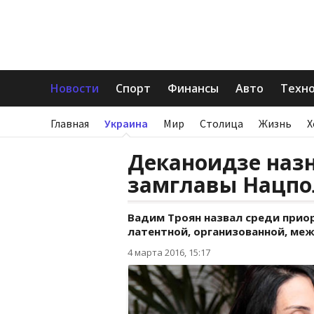
Новости
Спорт
Финансы
Авто
Техн
Главная
Украина
Мир
Столица
Жизнь
Х
Деканоидзе наз
замглавы Нацпо
Вадим Троян назвал среди прио
латентной, организованной, меж
4 марта 2016, 15:17