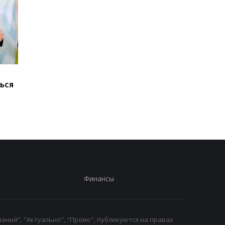
Марганец без воды:
В России произошел
ься
Зеленский резко
масштабный сбой
отреагировал
интернета
Финансы
аний", "Актуально", "Промо", публикуются на правах