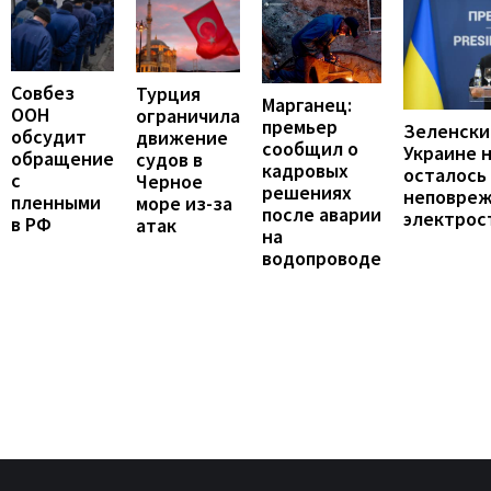
Совбез
Турция
Марганец:
ООН
ограничила
премьер
Зеленски
обсудит
движение
сообщил о
Украине 
обращение
судов в
кадровых
осталось
с
Черное
решениях
неповре
пленными
море из-за
после аварии
электрос
в РФ
атак
на
водопроводе