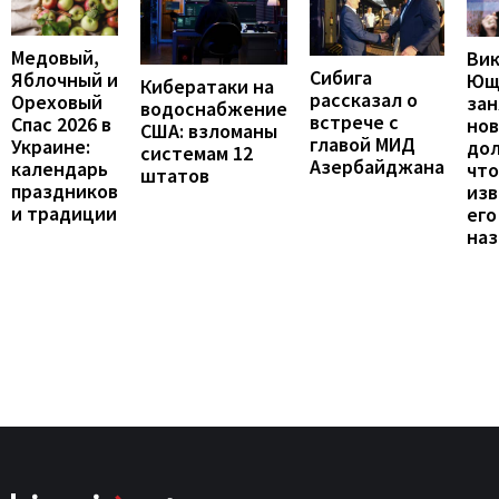
Медовый,
Ви
Сибига
Яблочный и
Ющ
Кибератаки на
рассказал о
Ореховый
зан
водоснабжение
встрече с
Спас 2026 в
но
США: взломаны
главой МИД
Украине:
до
системам 12
Азербайджана
календарь
что
штатов
праздников
изв
и традиции
его
наз