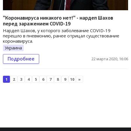
"Коронавируса никакого нет!" - нардеп Шахов
перед заражением COVID-19
Нардеп Шахов, у которого заболевание COVID-19
перешло в пневмонию, ранее отрицал существование
коронавируса.
Украина
Подробнее
22 марта 2020, 16:06
1
2
3
4
5
6
7
8
9
10
»