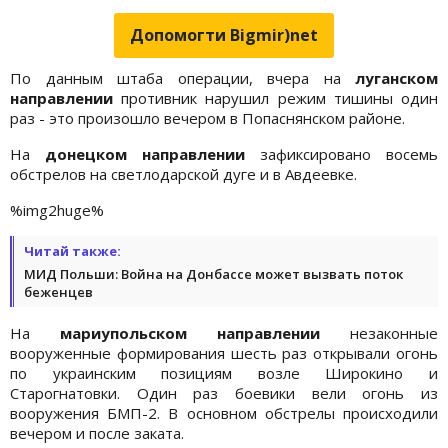
Допомогти Bigmir)net
По данным штаба операции, вчера на
луганском
направлении
противник нарушил режим тишины один
раз - это произошло вечером в Попаснянском районе.
На
донецком направлении
зафиксировано восемь
обстрелов на светлодарской дуге и в Авдеевке.
%img2huge%
Читай также:
МИД Польши: Война на Донбассе может вызвать поток
беженцев
На
мариупольском направлении
незаконные
вооруженные формирования шесть раз открывали огонь
по украинским позициям возле Широкино и
Старогнатовки. Один раз боевики вели огонь из
вооружения БМП-2. В основном обстрелы происходили
вечером и после заката.