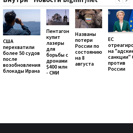
Пентагон
Названы
купит
ЕС
потери
США
лазеры
отреагир
России по
перехватили
для
на "адски
состоянию
более 50 судов
борьбы с
санкции"
на 8
после
дронами
против
августа
возобновления
$400 млн
России
блокады Ирана
- СМИ