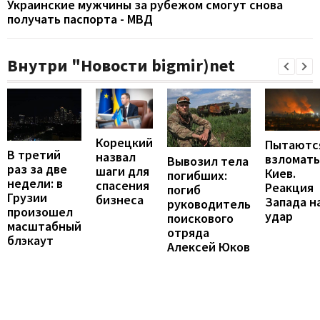
Украинские мужчины за рубежом смогут снова
получать паспорта - МВД
Внутри "Новости bigmir)net
Корецкий
Пытаютс
В третий
назвал
взломать
Вывозил тела
раз за две
шаги для
Киев.
погибших:
недели: в
спасения
Реакция
погиб
Грузии
бизнеса
Запада н
руководитель
произошел
удар
поискового
масштабный
отряда
блэкаут
Алексей Юков