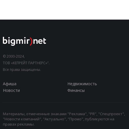
© 2000-2024,
ТОВ «КЕПРЕЙТ ПАРТНЕРС»".
Все права защищены.
Афиша
Недвижимость
Новости
Финансы
Материалы, отмеченные знаками "Реклама", "PR", "Спецпроект",
"Новости компаний", "Актуально", "Промо", публикуются на
правах рекламы.