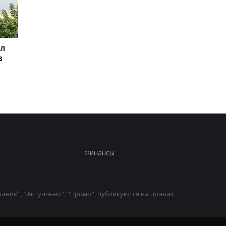
ил
Баллистический
Испания объявила о
в
террор: Зеленский
пограничном контро
сделал заявление
для путешественни
из Италии
Финансы
аний", "Актуально", "Промо", публикуются на правах