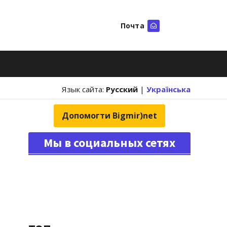
Почта
Искать
Язык сайта:
Русский
|
Українська
Допомогти Bigmir)net
Мы в социальных сетях