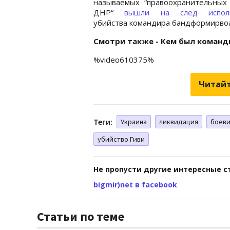
называемых “правоохранительных 
ДНР“
вышли на след исполн
убийства командира бандформирвоа
Смотри также - Кем был команд
%video610375%
Читайт
Теги:
Украина
ликвидация
боев
убийство Гиви
Не пропусти другие интересные с
bigmir)net в facebook
Статьи по теме