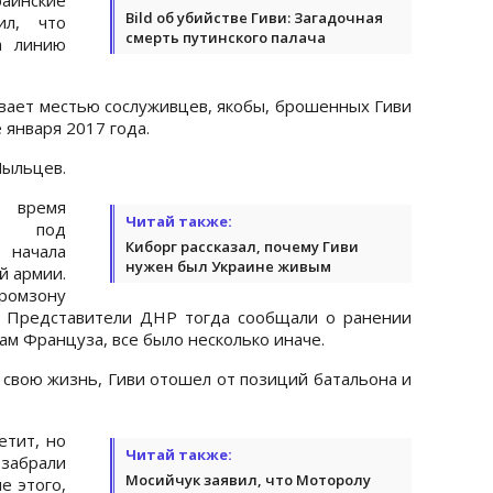
Bild об убийстве Гиви: Загадочная
ил, что
смерть путинского палача
а линию
ает местью сослуживцев, якобы, брошенных Гиви
 января 2017 года.
Мыльцев.
 время
Читай также:
 под
Киборг рассказал, почему Гиви
 начала
нужен был Украине живым
й армии.
ромзону
. Представители ДНР тогда сообщали о ранении
вам Француза, все было несколько иначе.
 свою жизнь, Гиви отошел от позиций батальона и
етит, но
Читай также:
абрали
Мосийчук заявил, что Моторолу
е этого,