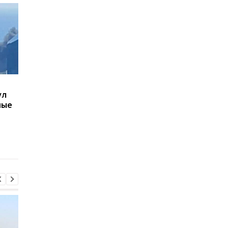
В Киеве увеличилось
В ТЦК в Житомирско
ул
число погибших в
области скончался 4
ные
результате обстрела 5
летний
августа
военнообязанный:
начато расследован