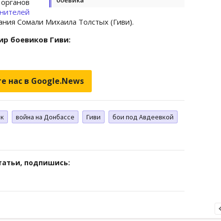
органов
ителей
ния Сомали Михаила Толстых (Гиви).
ир боевиков Гиви:
е нас в Google.News
ик
война на Донбассе
Гиви
бои под Авдеевкой
татьи, подпишись: