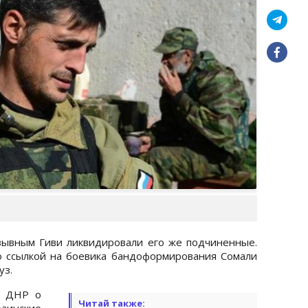
зывным Гиви ликвидировали его же подчиненные.
 ссылкой на боевика бандоформирования Сомали
уз.
й ДНР о
Читай также:
раинские