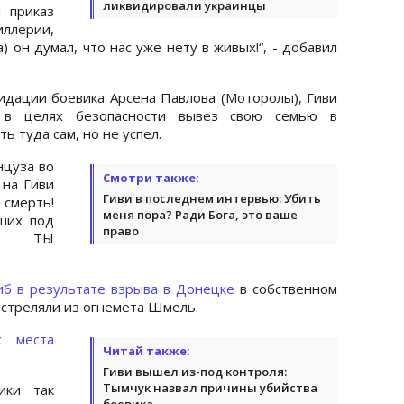
ликвидировали украинцы
 приказ
ллерии,
а) он думал, что нас уже нету в живых!“, - добавил
видации боевика Арсена Павлова (Моторолы), Гиви
 в целях безопасности вывез свою семью в
 туда сам, но не успел.
нцуза во
Смотри также:
 на Гиви
Гиви в последнем интервью: Убить
 смерть!
меня пора? Ради Бога, это ваше
бших под
право
О, ТЫ
иб в результате взрыва в Донецке
в собственном
 стреляли из огнемета Шмель.
с места
Читай также:
Гиви вышел из-под контроля:
Тымчук назвал причины убийства
ики так
боевика