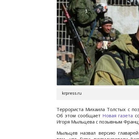
krpress.ru
Террориста Михаила Толстых с по
Об этом сообщает
Новая газета
со
Игоря Мыльцева с позывным Франц
Мыльцев назвал версию главаре
том, что Гиви ликвидировали “ук