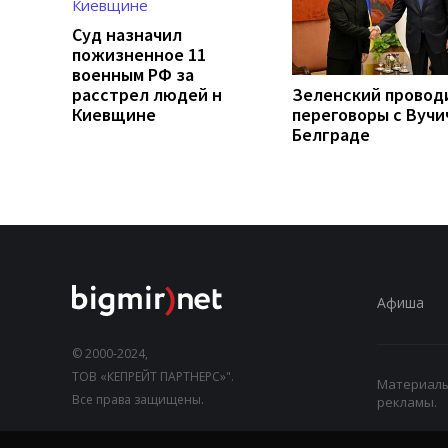
Суд назначил
пожизненное 11
военным РФ за
расстрел людей н
Зеленский провод
Киевщине
переговоры с Вучи
Белграде
Афиша
© 2000-2024,
ТОВ «КЕПРЕЙТ ПАРТНЕРС»".
Материалы,
Все права защищены.
рекламы.