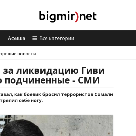
о
Афиша
Все категории
орошие новости
ь за ликвидацию Гиви
го подчиненные - СМИ
азал, как боевик бросил террористов Сомали
трелил себе ногу.