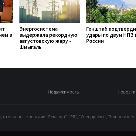
ит
Энергосистема
Генштаб подтверд
чем в
выдержала рекордную
удары по двум НПЗ 
августовскую жару -
России
Шмыгаль
Недвижимость
Новости
 отмеченные знаками "Реклама", "PR", "Спецпроект", "Новости комп