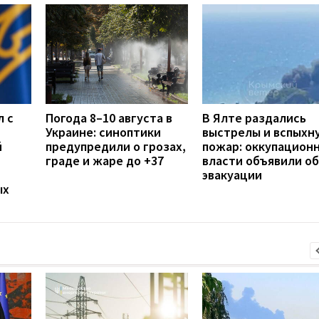
л с
Погода 8–10 августа в
В Ялте раздались
Украине: синоптики
выстрелы и вспыхн
й
предупредили о грозах,
пожар: оккупацион
граде и жаре до +37
власти объявили об
эвакуации
ых