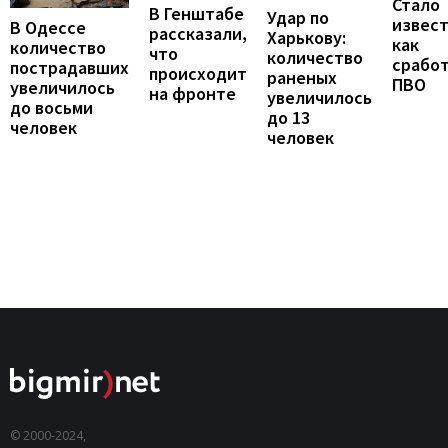
Стало
В Генштабе
Удар по
извест
В Одессе
рассказали,
Харькову:
как
количество
что
количество
срабо
пострадавших
происходит
раненых
ПВО
увеличилось
на фронте
увеличилось
до восьми
до 13
человек
человек
© 2000-2024,