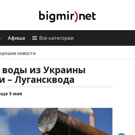
о
Афиша
Все категории
орошие новости
и воды из Украины
и – Лугансквода
ще 5 мая