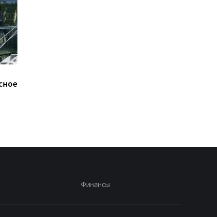
В ОП исключают
Карни подшутил над
сное
возвращение Федорова
Трампом после поло
- СМИ
телесуфлера
Финансы