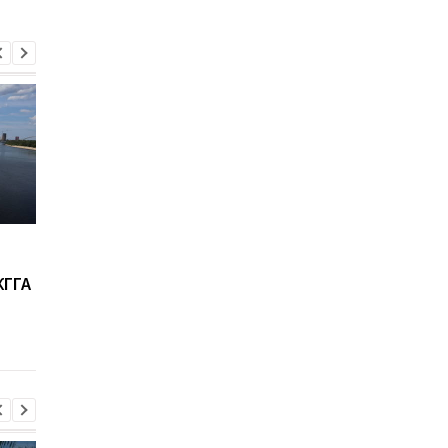
Полицейский с
В Луганске прогрем
Луганщины незаконно
серия взрывов на
КГГА
получил более 2,6 млн
авиабазе оккупантов
грн как военнопленный
мясокомбинате
коллаборационистки
ОВА