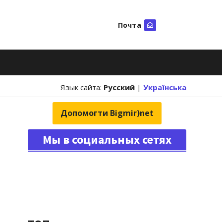
Почта
Искать
Язык сайта:
Русский
|
Українська
Допомогти Bigmir)net
Мы в социальных сетях