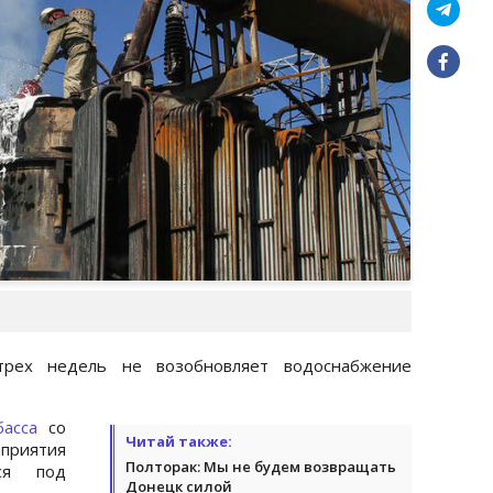
трех недель не возобновляет водоснабжение
асса
со
Читай также:
приятия
Полторак: Мы не будем возвращать
тся под
Донецк силой