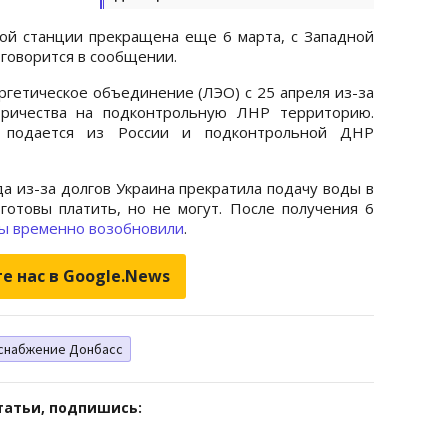
ой станции прекращена еще 6 марта, с Западной
 говорится в сообщении.
ргетическое объединение (ЛЭО) с 25 апреля из-за
ктричества на подконтрольную ЛНР территорию.
 подается из России и подконтрольной ДНР
да из-за долгов Украина прекратила подачу воды в
 готовы платить, но не могут. После получения 6
ы временно возобновили
.
е нас в Google.News
снабжение Донбасс
татьи, подпишись: