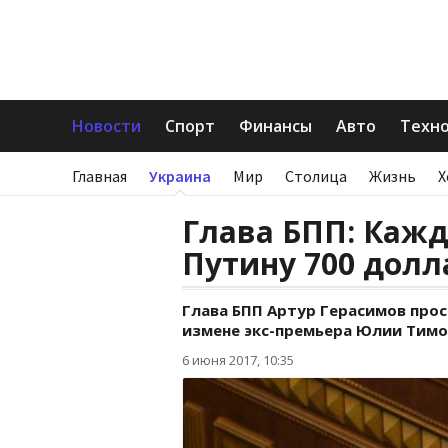
Новости
Спорт
Финансы
Авто
Техн
Главная
Украина
Мир
Столица
Жизнь
Х
Глава БПП: Каж
Путину 700 долл
Глава БПП Артур Герасимов прос
измене экс-премьера Юлии Тим
6 июня 2017, 10:35