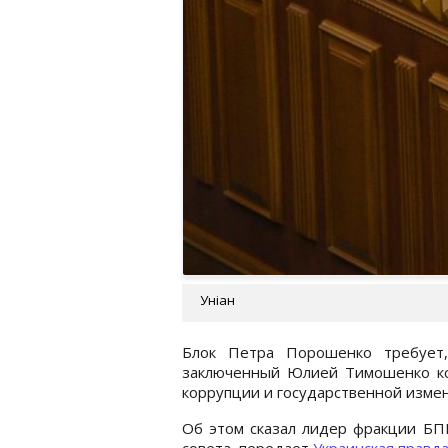
Уніан
Блок Петра Порошенко требует,
заключенный Юлией Тимошенко кон
коррупции и государственной изме
Об этом сказал лидер фракции БПП
совета, передает
Украинская правд