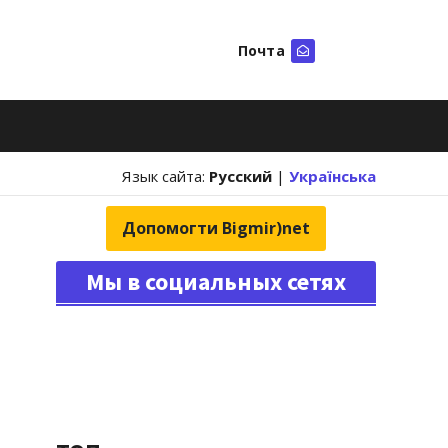
Почта
Искать
Язык сайта:
Русский
|
Українська
Допомогти Bigmir)net
Мы в социальных сетях