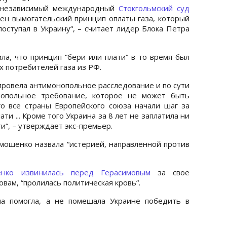
е независимый международный
Стокгольмский суд
нен вымогательский принцип оплаты газа, который
оступал в Украину“, – считает лидер Блока Петра
а, что принцип “бери или плати“ в то время был
х потребителей газа из РФ.
 провела антимонопольное расследование и по сути
нопольное требование, которое не может быть
о все страны Европейского союза начали шаг за
ти ... Кроме того Украина за 8 лет не заплатила ни
и“, – утверждает экс-премьер.
ошенко назвала “истерией, направленной против
нко извинилась перед Герасимовым
за свое
овам, “пролилась политическая кровь“.
на помогла, а не помешала Украине победить в