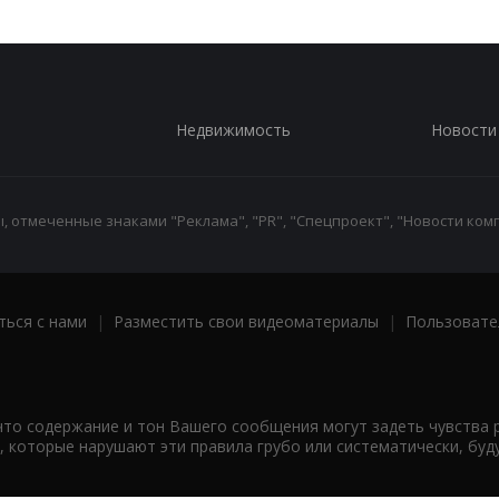
Недвижимость
Новости
 отмеченные знаками "Реклама", "PR", "Спецпроект", "Новости комп
ться с нами
|
Разместить свои видеоматериалы
|
Пользовате
что содержание и тон Вашего сообщения могут задеть чувства 
 которые нарушают эти правила грубо или систематически, буд