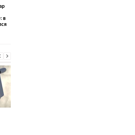
ар
Россия получила более
ЕС выделил Украине 
100 баллистических
млрд евро из активо
: в
ракет от КНДР: ISW
России: средства бу
лся
предупредил о новой
направлены на обор
угрозе для Украины
Консульство Украины
Консульство Украин
прокомментировало
прокомментировало
нападение в Гданьске
нападение в Гданьск