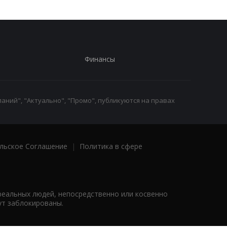
Финансы
аний", "Актуально", "Промо", публикуются на правах
льское Соглашение
|
Политика в сфере
реальных людей, непосредственно или косвенно
ут заблокированы.