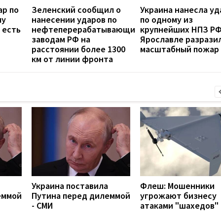
ар по
Зеленский сообщил о
Украина нанесла уд
му
нанесении ударов по
по одному из
 есть
нефтеперерабатывающим
крупнейших НПЗ РФ
заводам РФ на
Ярославле разрази
расстоянии более 1300
масштабный пожар
км от линии фронта
Украина поставила
Флеш: Мошенники
еммой
Путина перед дилеммой
угрожают бизнесу
- СМИ
атаками "шахедов"