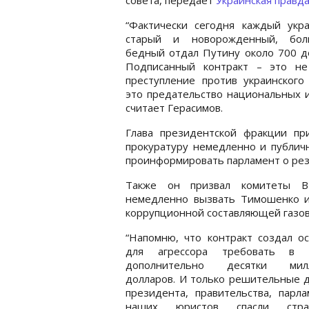
“Фактически сегодня каждый укра
старый и новорожденный, бо
бедный отдал Путину около 700 д
Подписанный контракт – это не
преступление против украинского
это предательство национальных и
считает Герасимов.
Глава президентской фракции п
прокуратуру немедленно и публичн
проинформировать парламент о рез
Также он призвал комитеты В
немедленно вызвать Тимошенко и
коррупционной составляющей газово
“Напомню, что контракт создал о
для агрессора требовать в 
дополнительно десятки милл
долларов. И только решительные 
президента, правительства, парл
наших юристов спасли стр