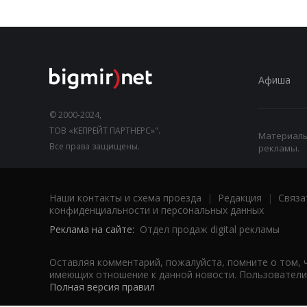
Афиша
© 2000-2024,
ТОВ «КЕПРЕЙТ ПАРТНЕРС»".
Материалы,
Все права защищены.
рекламы.
Наши контакты и схема проезда
|
Редакция
|
Связа
конфиденциальности и персональных данных
Реклама на сайте:
Отдел продаж digital рекламы
Оставляя комментарий, пожалуйста, помните о том, 
имеющих отношение к данной новости. Пользователи,
Полная версия правил