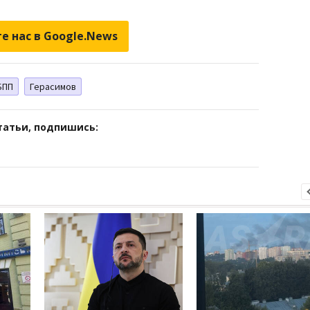
е нас в Google.News
БПП
Герасимов
татьи, подпишись: