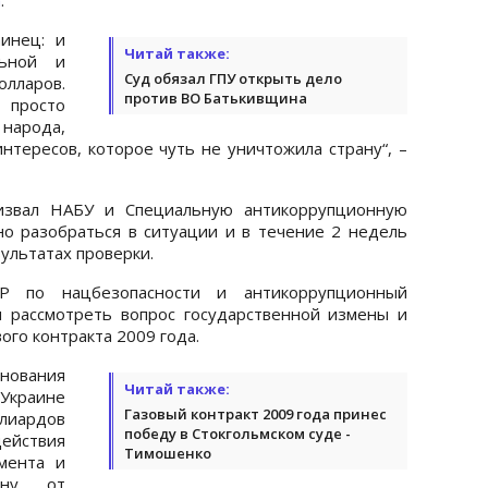
инец: и
Читай также:
льной и
Суд обязал ГПУ открыть дело
олларов.
против ВО Батькивщина
 просто
 народа,
нтересов, которое чуть не уничтожила страну“, –
ризвал НАБУ и Специальную антикоррупционную
о разобраться в ситуации и в течение 2 недель
ультатах проверки.
Р по нацбезопасности и антикоррупционный
 рассмотреть вопрос государственной измены и
го контракта 2009 года.
снования
Читай также:
Украине
Газовый контракт 2009 года принес
иардов
победу в Стокгольмском суде -
действия
Тимошенко
амента и
ану от