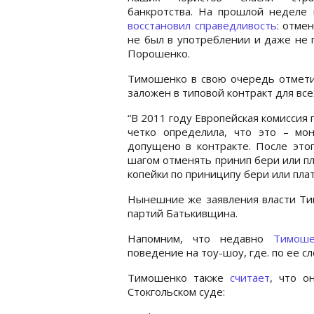
банкротства. На прошлой недел
восстановил справедливость
: отме
не был в употреблении и даже не п
Порошенко.
Тимошенко в свою очередь отметил
заложен в типовой контракт для все
“В 2011 году Европейская комиссия
четко определила, что это – мо
допущено в контракте. После этог
шагом отменять принип бери или пла
копейки по приниципу бери или плат
Нынешние же заявления власти Тим
партий Батькивщина.
Напомним, что недавно
Тимоше
поведение на тоу-шоу, где. по ее сл
Тимошенко также
считает
, что о
Стокгольском суде: