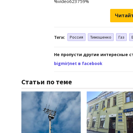
%video623759%
Читайт
Теги:
Россия
Тимошенко
Газ
Не пропусти другие интересные с
bigmir)net в facebook
Статьи по теме