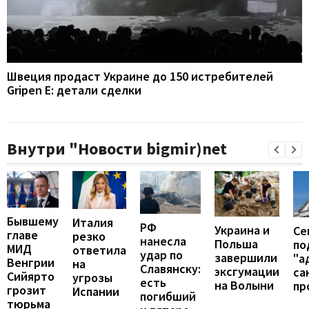
Швеция продаст Украине до 150 истребителей
Gripen E: детали сделки
Внутри "Новости bigmir)net
Бывшему
Италия
РФ
Украина и
Се
главе
резко
нанесла
Польша
по
МИД
ответила
удар по
завершили
"а
Венгрии
на
Славянску:
эксгумации
са
Сийярто
угрозы
есть
на Волыни
пр
грозит
Испании
погибший
тюрьма