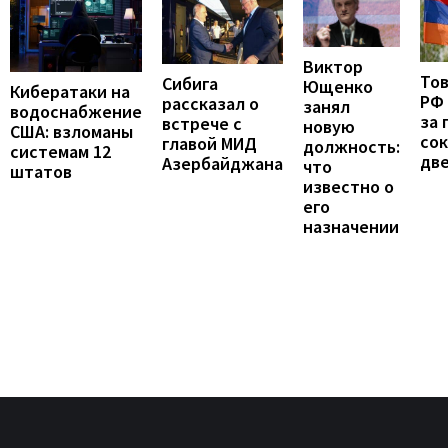
Виктор
То
Сибига
Ющенко
Кибератаки на
РФ
рассказал о
занял
водоснабжение
за 
встрече с
новую
США: взломаны
сок
главой МИД
должность:
системам 12
две
Азербайджана
что
штатов
известно о
его
назначении