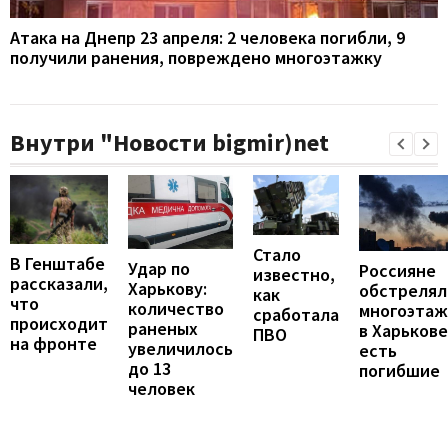
Атака на Днепр 23 апреля: 2 человека погибли, 9
получили ранения, повреждено многоэтажку
Внутри "Новости bigmir)net
Стало
В Генштабе
Удар по
Россияне
известно,
рассказали,
Харькову:
обстрелял
как
что
количество
многоэтаж
сработала
происходит
раненых
в Харькове
ПВО
на фронте
увеличилось
есть
до 13
погибшие
человек