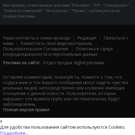
Материалы, отмеченные знаками "Реклама", "PR", "Спецпроект",
"Новости компаний", "Актуально", "Промо", публикуются на
правах рекламы.
Наши контакты и схема проезда
|
Редакция
|
Связаться с
нами
|
Разместить свои видеоматериалы
|
Пользовательское Соглашение
|
Политика в сфере
конфиденциальности и персональных данных
Реклама на сайте:
Отдел продаж digital рекламы
Оставляя комментарий, пожалуйста, помните о том, что
содержание и тон Вашего сообщения могут задеть чувства
реальных людей, непосредственно или косвенно имеющих
отношение к данной новости. Пользователи, которые
нарушают эти правила грубо или систематически, будут
заблокированы.
Полная версия правил
x
Для удобства пользования сайтом используются Cookies.
Подробнее...