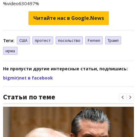
%video630497%
Читайте нас в Google.News
Теги:
США
протест
посольство
Femen
Трамп
ирма
Не пропусти другие интересные статьи, подпишись:
bigmir)net в facebook
Статьи по теме