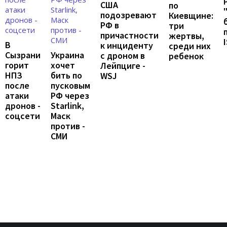
США
по
подозревают
Киевщине:
РФ в
три
причастности
жертвы,
В
к инциденту
среди них
Сызрани
Украина
с дроном в
ребенок
горит
хочет
Лейпциге -
НПЗ
бить по
WSJ
после
пусковым
атаки
РФ через
дронов -
Starlink,
соцсети
Маск
против -
СМИ