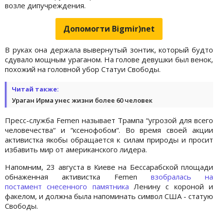
возле дипучреждения.
Допомогти Bigmir)net
В руках она держала вывернутый зонтик, который будто
сдувало мощным ураганом. На голове девушки был венок,
похожий на головной убор Статуи Свободы.
Читай также:
Ураган Ирма унес жизни более 60 человек
Пресс-служба Femen называет Трампа “угрозой для всего
человечества“ и “ксенофобом“. Во время своей акции
активистка якобы обращается к силам природы и просит
избавить мир от американского лидера.
Напомним, 23 августа в Киеве на Бессарабской площади
обнаженная активистка Femen
взобралась на
постамент снесенного памятника
Ленину с короной и
факелом, и должна была напоминать символ США - статую
Свободы.