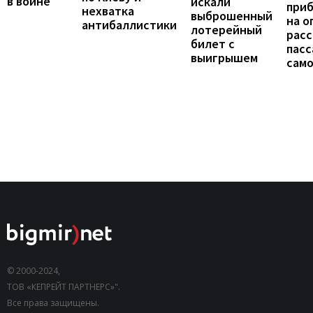
в войне
искали
при
нехватка
выброшенный
на о
антибаллистики
лотерейный
расс
билет с
пас
выигрышем
сам
© 2000-2024,
ТОВ «КЕПРЕЙТ ПАРТНЕРС»".
Все права защищены.