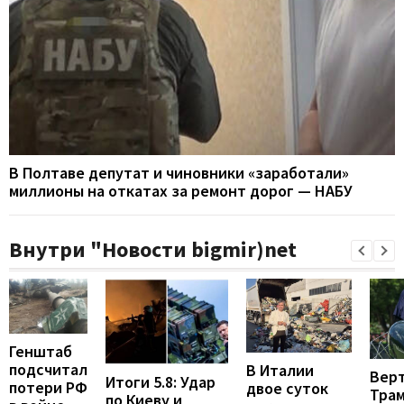
В Полтаве депутат и чиновники «заработали»
миллионы на откатах за ремонт дорог — НАБУ
Внутри "Новости bigmir)net
Генштаб
подсчитал
В Италии
Вер
Итоги 5.8: Удар
потери РФ
двое суток
Тра
по Киеву и