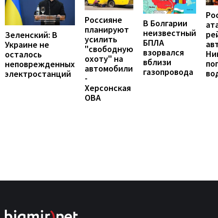
Ро
Россияне
В Болгарии
ат
планируют
неизвестный
ре
Зеленский: В
усилить
БПЛА
ав
Украине не
"свободную
взорвался
Ни
осталось
охоту" на
вблизи
по
неповрежденных
автомобили
газопровода
во
электростанций
-
Херсонская
ОВА