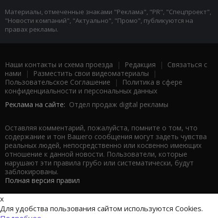
Материалы, отмеченные знаками "Реклама", "PR", "Спецпроект",
"Новости компаний", "Актуально", "Промо", публикуются на
правах рекламы.
Наши контакты и схема проезда
|
Редакция
|
Связаться с
нами
|
Разместить свои видеоматериалы
|
Пользовательское Соглашение
|
Политика в сфере
конфиденциальности и персональных данных
Реклама на сайте:
Отдел продаж digital рекламы
Оставляя комментарий, пожалуйста, помните о том, что
содержание и тон Вашего сообщения могут задеть чувства
реальных людей, непосредственно или косвенно имеющих
отношение к данной новости. Пользователи, которые
нарушают эти правила грубо или систематически, будут
заблокированы.
Полная версия правил
x
Для удобства пользования сайтом используются Cookies.