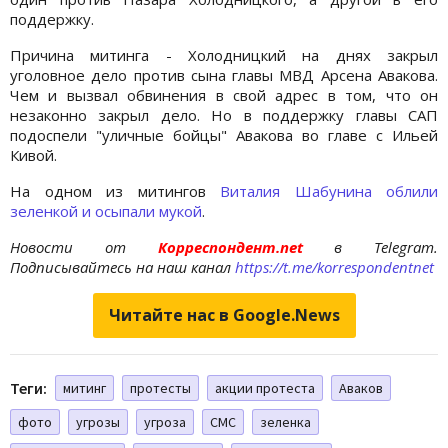
поддержку.
Причина митинга - Холодницкий на днях закрыл
уголовное дело против сына главы МВД Арсена Авакова.
Чем и вызвал обвинения в свой адрес в том, что он
незаконно закрыл дело. Но в поддержку главы САП
подоспели "уличные бойцы" Авакова во главе с Ильей
Кивой.
На одном из митингов
Виталия Шабунина облили
зеленкой и осыпали мукой
.
Новости от
Корреспондент.net
в Telegram.
Подписывайтесь на наш канал
https://t.me/korrespondentnet
Читайте нас в Google.News
Теги:
митинг
протесты
акции протеста
Аваков
фото
угрозы
угроза
СМС
зеленка