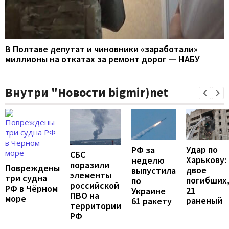
В Полтаве депутат и чиновники «заработали»
миллионы на откатах за ремонт дорог — НАБУ
Внутри "Новости bigmir)net
Удар по
РФ за
СБС
Харькову:
неделю
поразили
Повреждены
двое
выпустила
элементы
три судна
погибших
по
российской
РФ в Чёрном
21
Украине
ПВО на
море
раненый
61 ракету
территории
РФ