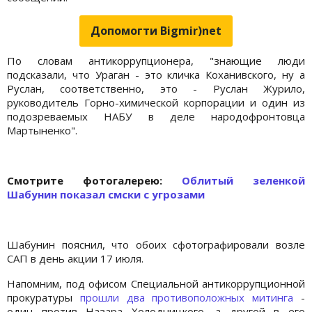
Допомогти Bigmir)net
По словам антикоррупционера, "знающие люди
подсказали, что Ураган - это кличка Коханивского, ну а
Руслан, соответственно, это - Руслан Журило,
руководитель Горно-химической корпорации и один из
подозреваемых НАБУ в деле народофронтовца
Мартыненко".
Cмотрите фотогалерею:
Облитый зеленкой
Шабунин показал смски с угрозами
Шабунин пояснил, что обоих сфотографировали возле
САП в день акции 17 июля.
Напомним, под офисом Специальной антикоррупционной
прокуратуры
прошли два противоположных митинга
-
один против Назара Холодницкого, а другой в его