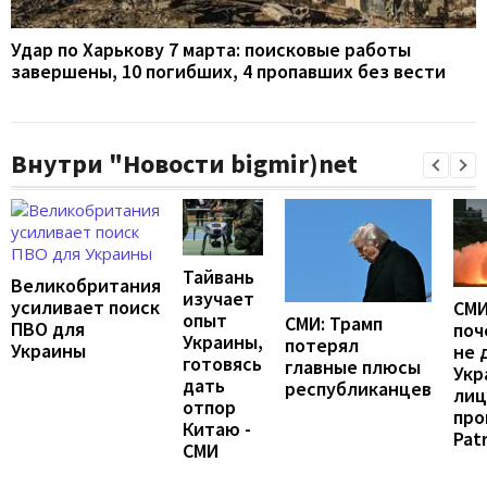
Удар по Харькову 7 марта: поисковые работы
завершены, 10 погибших, 4 пропавших без вести
Внутри "Новости bigmir)net
Тайвань
Великобритания
изучает
усиливает поиск
СМИ
опыт
СМИ: Трамп
ПВО для
поч
Украины,
потерял
Украины
не 
готовясь
главные плюсы
Укр
дать
республиканцев
лиц
отпор
про
Китаю -
Patr
СМИ