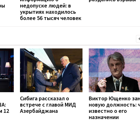
ры
недопуске людей: в
укрытиях находилось
более 56 тысяч человек
Сибига рассказал о
Виктор Ющенко за
А:
встрече с главой МИД
новую должность: 
м 12
Азербайджана
известно о его
назначении