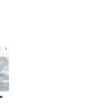
ём
Кабмин утвердил
Андрей Ткачёв
кандидатуру Тимура
назначен временно
Ткаченко на должность
исполняющим
председателя Киевской
обязанности