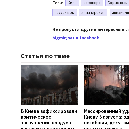
Теги:
Киев
аэропорт
Борисполь
пассажиры
авиаперелет
авиаком
Не пропусти другие интересные с
bigmir)net в facebook
Статьи по теме
В Киеве зафиксировали
Массированный уд
критическое
Киеву 5 августа: о
загрязнение воздуха
погибшая, десятки
после массированного
пострадавших и