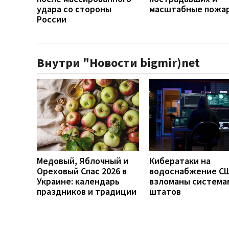
удара со стороны
масштабные пожа
России
Внутри "Новости bigmir)net
Медовый, Яблочный и
Кибератаки на
Ореховый Спас 2026 в
водоснабжение СШ
Украине: календарь
взломаны система
праздников и традиции
штатов