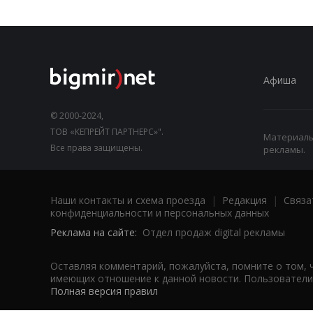
Афиша
© 2000-2024,
ТОВ «КЕПРЕЙТ ПАРТНЕРС»".
Материалы,
Все права защищены.
рекламы.
Наши контакты и схема проезда
|
Редакция
|
Связа
конфиденциальности и персональных данных
Реклама на сайте:
Отдел продаж digital рекламы
Оставляя комментарий, пожалуйста, помните о том, 
имеющих отношение к данной новости. Пользователи,
Полная версия правил