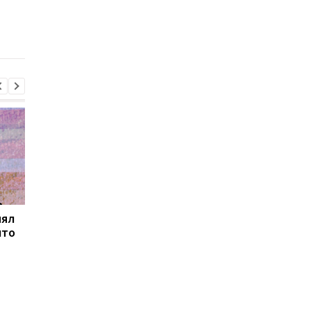
ОГА
председателя КМВА
нял
Товарооборот РФ и
В Закарпатье
что
Армении за год
продолжаются
сократился на две
масштабные обыски 
трети
связи с незаконным
списанием
военнообязанных