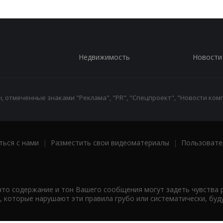
Недвижимость
Новости
 отмеченные знаками "Реклама", "PR", "Спецпроект", "Новости комп
ться с нами
|
Разместить свои видеоматериалы
|
Пользовате
что содержание и тон Вашего сообщения могут задеть чувства 
 которые нарушают эти правила грубо или систематически, буд