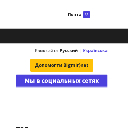
Почта
Искать
Язык сайта:
Русский
|
Українська
Допомогти Bigmir)net
Мы в социальных сетях