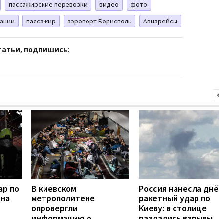
пассажирские перевозки
видео
фото
пании
пассажир
аэропорт Борисполь
Авиарейсы
татьи, подпишись:
ар по
В киевском
Россия нанесла дн
дна
метрополитене
ракетный удар по
опровергли
Киеву: в столице
информацию о
раздались взрывы