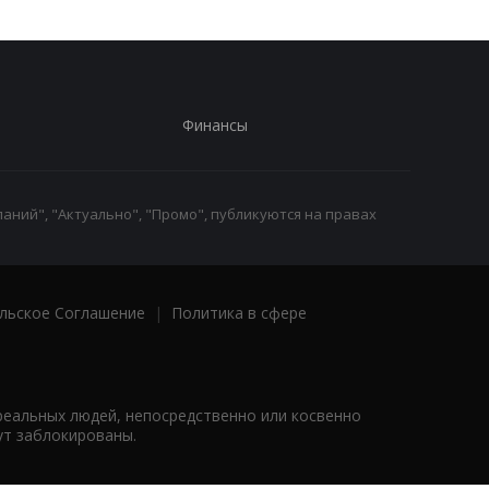
Финансы
аний", "Актуально", "Промо", публикуются на правах
льское Соглашение
|
Политика в сфере
реальных людей, непосредственно или косвенно
ут заблокированы.