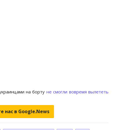
 украинцами на борту
не смогли вовремя вылететь
е нас в Google.News