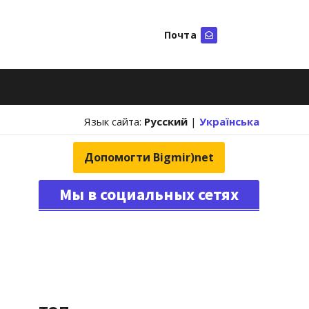
Почта
Искать
Язык сайта:
Русский
|
Українська
Допомогти Bigmir)net
Мы в социальных сетях