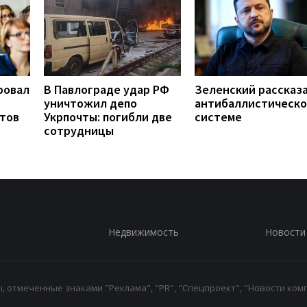
ровал
В Павлограде удар РФ
Зеленский рассказа
уничтожил депо
антибаллистическ
нтов
Укрпочты: погибли две
системе
сотрудницы
Недвижимость
Новости
 отмеченные знаками "Реклама", "PR", "Спецпроект", "Новости комп