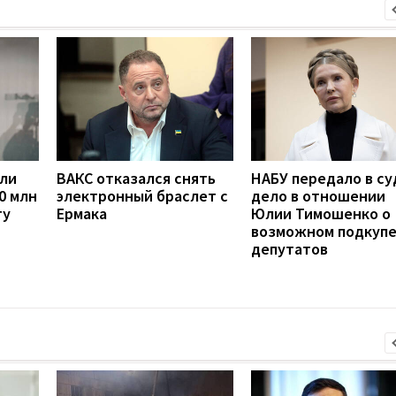
сли
ВАКС отказался снять
НАБУ передало в су
0 млн
электронный браслет с
дело в отношении
ту
Ермака
Юлии Тимошенко о
возможном подкуп
депутатов