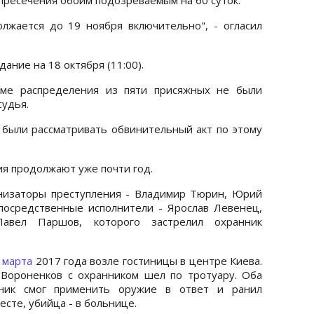
лжается до 19 ноября включительно", - огласил
ание на 18 октября (11:00).
теме распределения из пяти присяжных не были
судья.
 были рассматривать обвинительный акт по этому
ия продолжают уже почти год.
анизаторы преступления - Владимир Тюрин, Юрий
посредственные исполнители - Ярослав Левенец,
авел Паршов, которого застрелил охранник
 марта
2017 года возле гостиницы в центре Киева.
 Вороненков с охранником шел по тротуару. Оба
нник смог применить оружие в ответ и ранил
сте, убийца - в больнице.