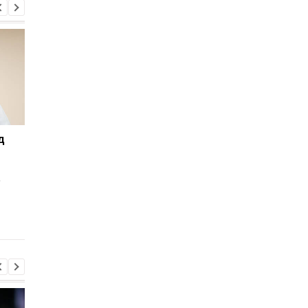
д
Миндич подал в суд на
Ермака освободили 
Зеленского из-за
залог в 140 млн грн: 
санкций
установил ограниче
е