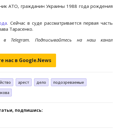
ник АТО, гражданин Украины 1988 года рождения
ода
. Сейчас в суде рассматривается первая часть
лава Тарасенко.
et
в Telegram. Подписывайтесь на наш канал
е нас в Google.News
йство
арест
дело
подозреваемые
нкова
татьи, подпишись: