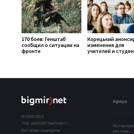
170 боев: Генштаб
Корецький анонси
сообщил о ситуации на
изменения для
фронте
учителей и студе
Афиша
© 2000-2024,
ТОВ «КЕПРЕЙТ ПАРТНЕРС»".
Материалы,
Все права защищены.
рекламы.