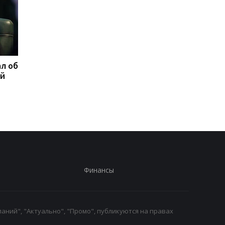
л об
Федоров ответил,
Марганец без воды:
ой
надеется ли вернуться
Зеленский резко
на пост министра
отреагировал
обороны
Финансы
аний", "Актуально", "Промо", публикуются на правах