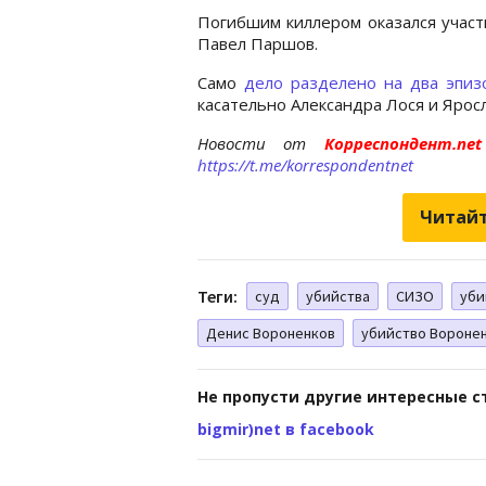
Погибшим киллером оказался участ
Павел Паршов.
Само
дело разделено на два эпиз
касательно Александра Лося и Ярос
Новости от
Корреспондент.n
https://t.me/korrespondentnet
Читайт
Теги:
суд
убийства
СИЗО
уби
Денис Вороненков
убийство Вороне
Не пропусти другие интересные с
bigmir)net в facebook