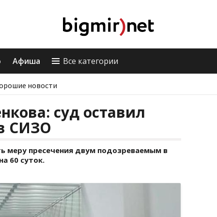
о
Афиша
Все категории
орошие новости
нкова: суд оставил
в СИЗО
ть меру пресечения двум подозреваемым в
а 60 суток.