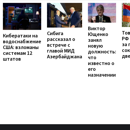
Виктор
То
Сибига
Ющенко
Кибератаки на
РФ
рассказал о
занял
водоснабжение
за 
встрече с
новую
США: взломаны
сок
главой МИД
должность:
системам 12
две
Азербайджана
что
штатов
известно о
его
назначении