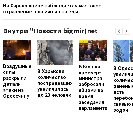
На Харьковщине наблюдается массовое
отравление россиян из-за еды
Внутри "Новости bigmir)net
Воздушные
В Косово
В Одес
В Харькове
силы
премьер-
увелич
количество
раскрыли
министра
количе
пострадавших
детали
забросали
раненых
увеличилось
атаки на
яйцами во
есть
до 23 человек
Одессчину
время
перебои
заседания
связью 
парламента
водой