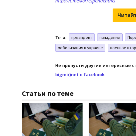
https://t.me/korrespondentnet
Читайт
Теги:
президент
нападение
Пор
мобилизация в украине
военное вто
Не пропусти другие интересные с
bigmir)net в facebook
Статьи по теме