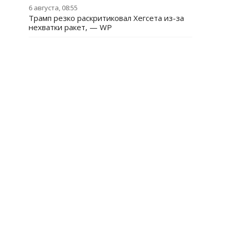
6 августа, 08:55
Трамп резко раскритиковал Хегсета из-за
нехватки ракет, — WP