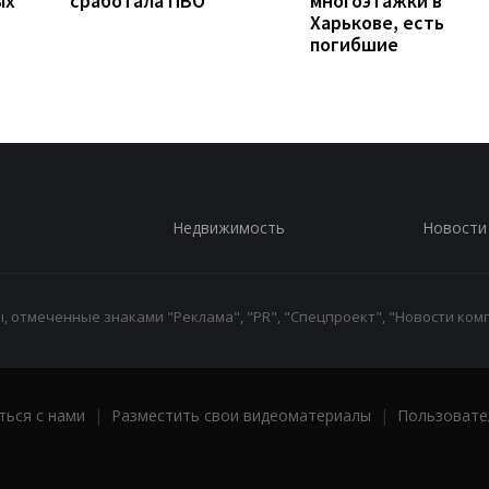
ых
сработала ПВО
многоэтажки в
Харькове, есть
погибшие
Недвижимость
Новости
 отмеченные знаками "Реклама", "PR", "Спецпроект", "Новости комп
ться с нами
|
Разместить свои видеоматериалы
|
Пользовате