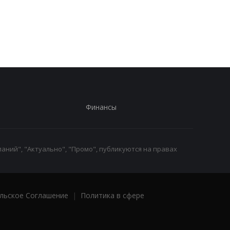
россиян за сутки
оборонные компани
увеличить
производство
вооружений - СМИ
Финансы
аний", "Актуально", "Промо", публикуются на правах
льское Соглашение
|
Политика в сфере