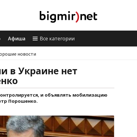
о
Афиша
Все категории
орошие новости
и в Украине нет
енко
контролируется, и объявлять мобилизацию
етр Порошенко.