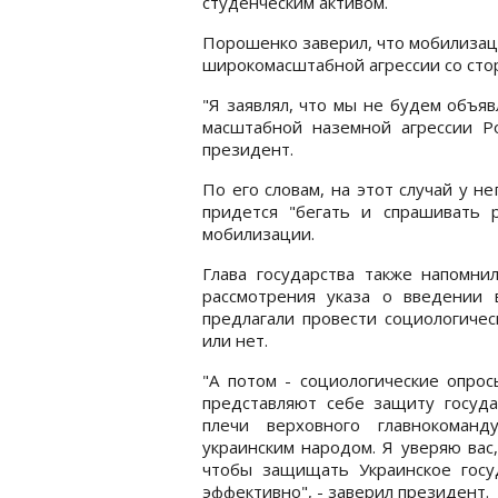
студенческим активом.
Порошенко заверил, что мобилизаци
широкомасштабной агрессии со сто
"Я заявлял, что мы не будем объя
масштабной наземной агрессии Ро
президент.
По его словам, на этот случай у н
придется "бегать и спрашивать
мобилизации.
Глава государства также напомни
рассмотрения указа о введении 
предлагали провести социологичес
или нет.
"А потом - социологические опрос
представляют себе защиту госуда
плечи верховного главнокоман
украинским народом. Я уверяю вас
чтобы защищать Украинское госу
эффективно", - заверил президент.