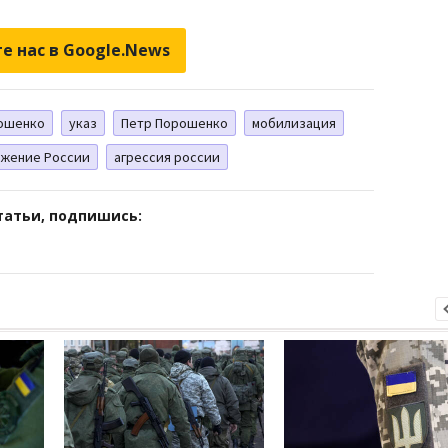
е нас в Google.News
ошенко
указ
Петр Порошенко
мобилизация
ржение России
агрессия россии
татьи, подпишись: