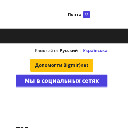
Почта
Искать
Язык сайта:
Русский
|
Українська
Допомогти Bigmir)net
Мы в социальных сетях