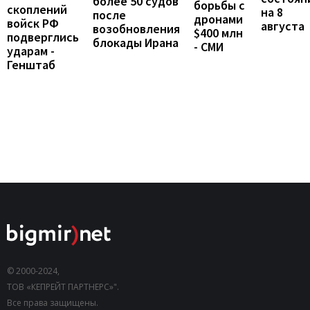
более 50 судов
борьбы с
скоплений
на 8
после
дронами
войск РФ
августа
возобновления
$400 млн
подверглись
блокады Ирана
- СМИ
ударам -
Генштаб
© 2000-2024,
ТОВ «КЕПРЕЙТ ПАРТНЕРС»".
Все права защищены.