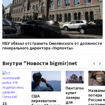
НБУ обязал отстранить Смилянского от должности
генерального директора «Укрпочты»
Внутри "Новости bigmir)net
Пентагон
Названы
купит
потери
США
лазеры
России 
перехватили
для
15
состоян