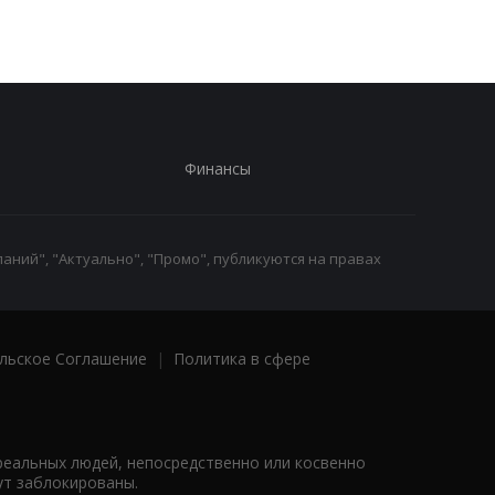
Финансы
аний", "Актуально", "Промо", публикуются на правах
льское Соглашение
|
Политика в сфере
реальных людей, непосредственно или косвенно
ут заблокированы.