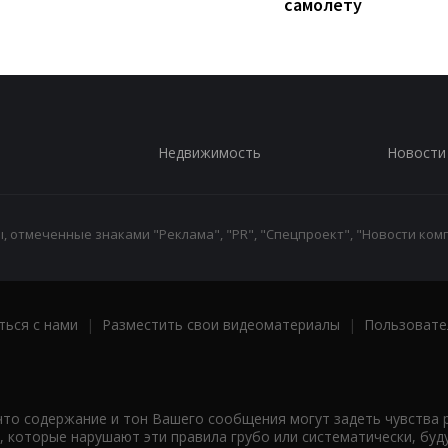
самолету
Недвижимость
Новости
 отмеченные знаками "Реклама", "PR", "Спецпроект", "Новости комп
ться с нами
|
Разместить свои видеоматериалы
|
Пользовате
что содержание и тон Вашего сообщения могут задеть чувства 
 которые нарушают эти правила грубо или систематически, буд