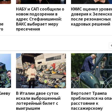
НАБУ и САП сообщили о
КМИС оценил урове
новом подозрении в
доверия к Зеленск
адрес Стефанишиной:
после резонансных
ле
ВАКС выбирает меру
кадровых решений
го
пресечения
Киеву
В Италии двое суток
Вертолет Трампа
искали выброшенный
приблизился на опа
лотерейный билет с
расстояние к
выигрышем
пассажирскому