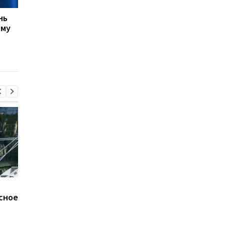
нь
США не прекращают
ЕС выделил Украине 
ому
переговоры с Украиной
млрд евро из активо
о производстве ракет
России: средства бу
Patriot, несмотря на
направлены на обор
позицию Трампа
В ОП исключают
Карни подшутил над
сное
возвращение Федорова
Трампом после поло
- СМИ
телесуфлера