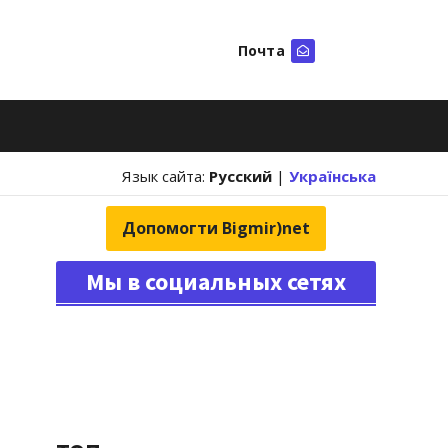
Почта
Искать
Язык сайта:
Русский
|
Українська
Допомогти Bigmir)net
Мы в социальных сетях