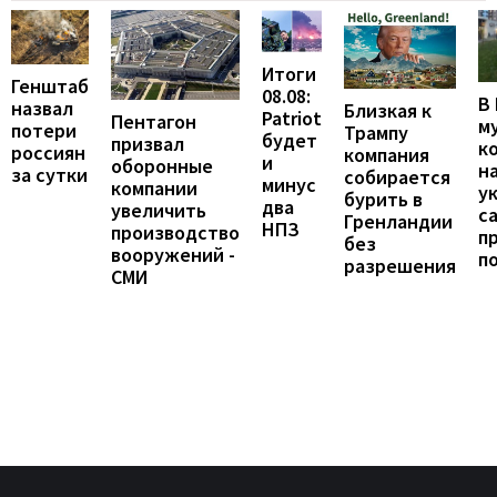
Итоги
Генштаб
08.08:
В
назвал
Близкая к
Patriot
Пентагон
м
потери
Трампу
будет
призвал
к
россиян
компания
и
оборонные
н
за сутки
собирается
минус
компании
у
бурить в
два
увеличить
с
Гренландии
НПЗ
производство
п
без
вооружений -
п
разрешения
СМИ