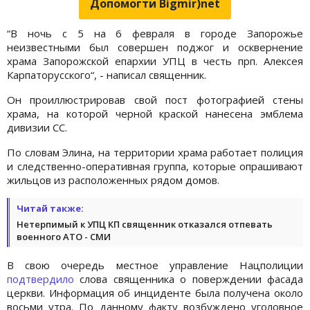
Допомогти Bigmir)net
“В ночь с 5 на 6 февраля в городе Запорожье
неизвестными был совершен поджог и осквернение
храма Запорожской епархии УПЦ в честь прп. Алексея
Карпаторусского“, - написал священник.
Он проиллюстрировав свой пост фотографией стены
храма, на которой черной краской нанесена эмблема
дивизии СС.
По словам Элина, на территории храма работает полиция
и следственно-оперативная группа, которые опрашивают
жильцов из расположенных рядом домов.
Читай также:
Нетерпимый к УПЦ КП священник отказался отпевать
военного АТО - СМИ
В свою очередь местное управление Нацполиции
подтвердило
слова священника о поверждении фасада
церкви. Информация об инциденте была получена около
восьми утра. По данному факту возбуждено уголовное