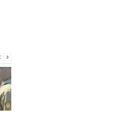
СБУ задокументировала
Морские дроны СБУ
новые факты
поразили танкеры
применения Россией
«теневого флота» Р
дронов с боеприпасами
«Louise 1» и «Banda» 