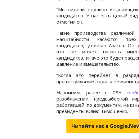
“Мы видели недавно информацию
кандидатов. У нас есть целый ряд
отметил он.
Такие производства различной 
масштабности касаются трех-
кандидатов, уточнил Аваков. Он 
что не может назвать имен
кандидатов, иначе это будет расце
давление и вмешательство.
“Когда это перейдет в разря
процессуальные люди, а не министр,
Напомним, ранее в СБУ
сооб
разоблачении “предвыборной пир
работавшей, по документам, на кан
президенты Юлию Тимошенко.
Читайте нас в Google.Ne