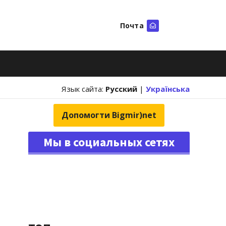
Почта
Искать
Язык сайта:
Русский
|
Українська
Допомогти Bigmir)net
Мы в социальных сетях