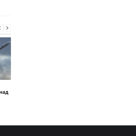
с обеднённым ураном
Черном море
Сикорский призвал
Кредитный кризис
 над
сбивать ракеты РФ над
ударил по крупнейш
Украиной
банкам РФ - разведк