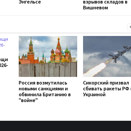
Энгельсе
взрывов складов в
Вишневом
ощи
026-
Россия возмутилась
Сикорский призвал
новыми санкциями и
сбивать ракеты РФ
обвинила Британию в
Украиной
"войне"