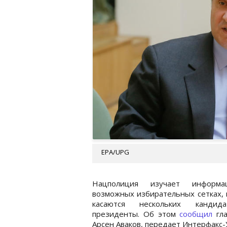
EPA/UPG
Нацполиция изучает информ
возможных избирательных сетках,
касаются нескольких кандид
президенты. Об этом
сообщил
гл
Арсен Аваков, передает Интерфакс-