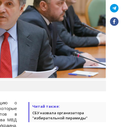
ацию о
Читай также:
 которые
СБУ назвала организатора
атов в
"избирательной пирамиды"
ава МВД
Украина.