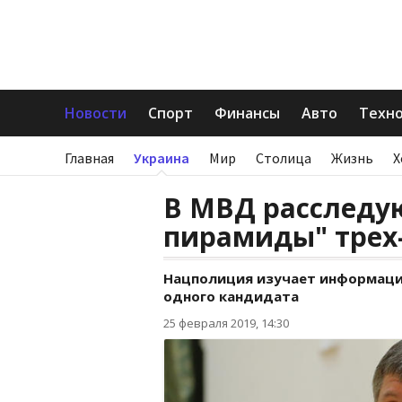
Новости
Спорт
Финансы
Авто
Техн
Главная
Украина
Мир
Столица
Жизнь
Х
В МВД расследу
пирамиды" трех
Нацполиция изучает информаци
одного кандидата
25 февраля 2019, 14:30