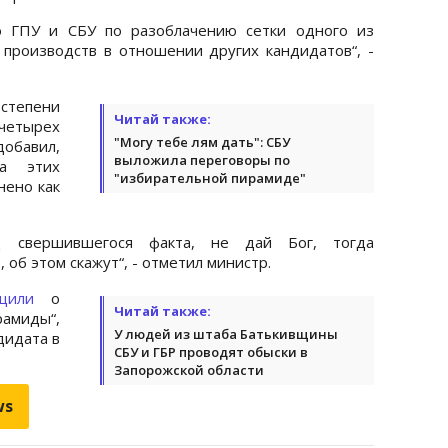
 ГПУ и СБУ по разоблачению сетки одного из
 производств в отношении других кандидатов“, -
степени
Читай также:
четырех
"Могу тебе лям дать": СБУ
добавил,
выложила переговоры по
а этих
"избирательной пирамиде"
нено как
д свершившегося факта, не дай Бог, тогда
 об этом скажут“, - отметил министр.
щили
о
Читай также:
амиды“,
У людей из штаба Батькивщины
дидата в
СБУ и ГБР проводят обыски в
Запорожской области
ws