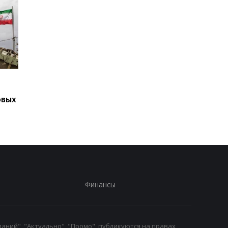
Подозрение
Второй за день: в
Стефанишиной: САП
России похоронили 
овых
требует залог в
одного генерала
размере 13,3 млн
Финансы
аний", "Актуально", "Промо", публикуются на правах