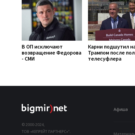
В ОП исключают
Карни подшутил н
возвращение Федорова
Трампом после по
- СМИ
телесуфлера
Афиша
© 2000-2024,
ТОВ «КЕПРЕЙТ ПАРТНЕРС»".
Материалы,