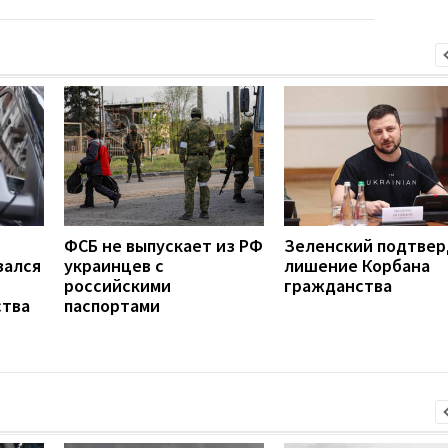
ФСБ не выпускает из РФ
Зеленский подтве
зался
украинцев с
лишение Корбана
российскими
гражданства
ства
паспортами