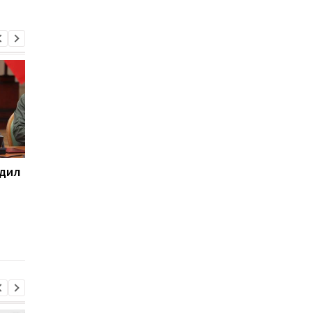
рдил
Путин решил "раздать"
Экзамен для
паспорта всем
украинского
украинцам
гражданства:
Зеленский
отреагировал на
петицию