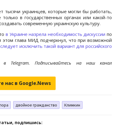
ет тысячи украинцев, которые могли бы работать,
 только в государственных органах или какой-то
 создавать современную украинскую культуру.
что
в Украине назрела необходимость дискуссии
по
и этом глава МИД подчеркнул, что при возможной
а
следует исключить такой вариант для российского
et
в Telegram. Подписывайтесь на наш канал
е нас в Google.News
пора
двойное гражданство
Климкин
татьи, подпишись: