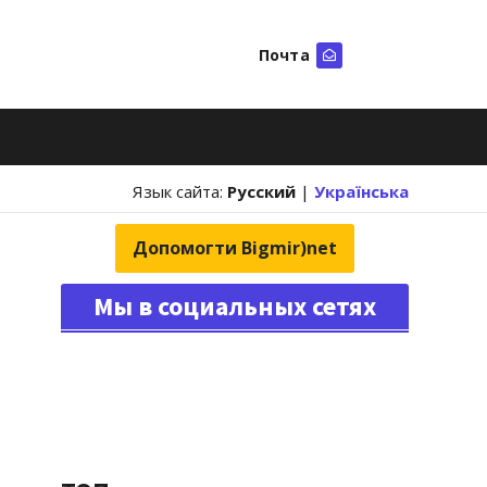
Почта
Искать
Язык сайта:
Русский
|
Українська
Допомогти Bigmir)net
Мы в социальных сетях