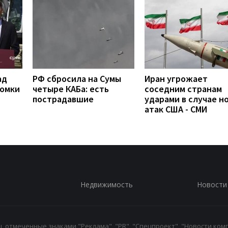
ад
РФ сбросила на Сумы
Иран угрожает
ломки
четыре КАБа: есть
соседним странам
пострадавшие
ударами в случае н
атак США - СМИ
Недвижимость
Новости
 отмеченные знаками "Реклама", "PR", "Спецпроект", "Новости комп