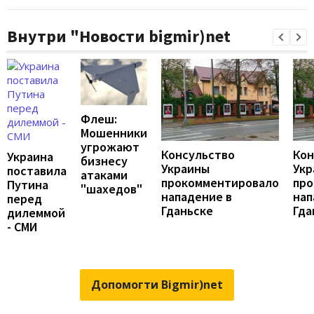
Внутри "Новости bigmir)net
Флеш:
Мошенники
угрожают
Консульство
Кон
Украина
бизнесу
Украины
Укр
поставила
атаками
прокомментировало
про
Путина
"шахедов"
нападение в
нап
перед
Гданьске
Гда
дилеммой
- СМИ
Допомогти Bigmir)net