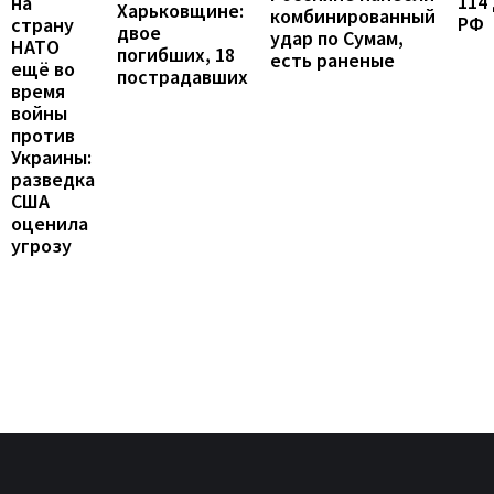
114
на
Харьковщине:
комбинированный
РФ
страну
двое
удар по Сумам,
НАТО
погибших, 18
есть раненые
ещё во
пострадавших
время
войны
против
Украины:
разведка
США
оценила
угрозу