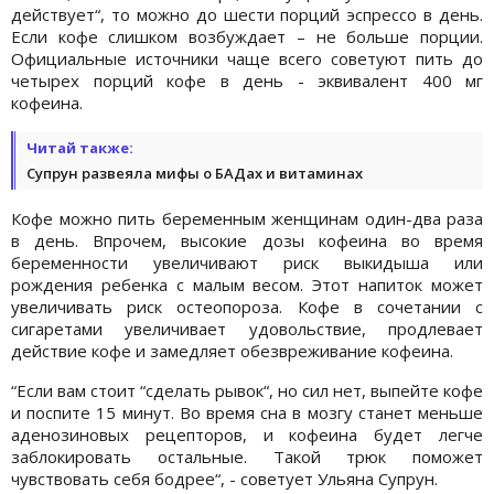
действует“, то можно до шести порций эспрессо в день.
Если кофе слишком возбуждает – не больше порции.
Официальные источники чаще всего советуют пить до
четырех порций кофе в день - эквивалент 400 мг
кофеина.
Читай также:
Супрун развеяла мифы о БАДах и витаминах
Кофе можно пить беременным женщинам один-два раза
в день. Впрочем, высокие дозы кофеина во время
беременности увеличивают риск выкидыша или
рождения ребенка с малым весом. Этот напиток может
увеличивать риск остеопороза. Кофе в сочетании с
сигаретами увеличивает удовольствие, продлевает
действие кофе и замедляет обезвреживание кофеина.
“Если вам стоит “сделать рывок“, но сил нет, выпейте кофе
и поспите 15 минут. Во время сна в мозгу станет меньше
аденозиновых рецепторов, и кофеина будет легче
заблокировать остальные. Такой трюк поможет
чувствовать себя бодрее“, - советует Ульяна Супрун.