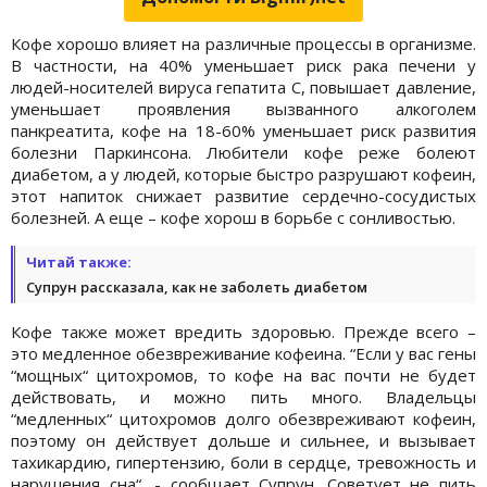
Кофе хорошо влияет на различные процессы в организме.
В частности, на 40% уменьшает риск рака печени у
людей-носителей вируса гепатита С, повышает давление,
уменьшает проявления вызванного алкоголем
панкреатита, кофе на 18-60% уменьшает риск развития
болезни Паркинсона. Любители кофе реже болеют
диабетом, а у людей, которые быстро разрушают кофеин,
этот напиток снижает развитие сердечно-сосудистых
болезней. А еще – кофе хорош в борьбе с сонливостью.
Читай также:
Супрун рассказала, как не заболеть диабетом
Кофе также может вредить здоровью. Прежде всего –
это медленное обезвреживание кофеина. “Если у вас гены
“мощных“ цитохромов, то кофе на вас почти не будет
действовать, и можно пить много. Владельцы
“медленных“ цитохромов долго обезвреживают кофеин,
поэтому он действует дольше и сильнее, и вызывает
тахикардию, гипертензию, боли в сердце, тревожность и
нарушения сна“, - сообщает Супрун. Советует не пить