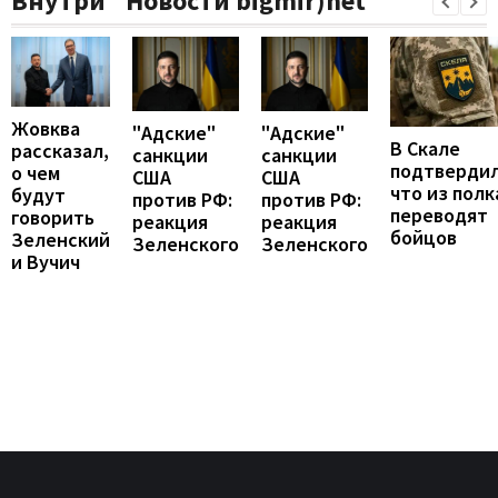
Внутри "Новости bigmir)net
Жовква
"Адские"
"Адские"
В Скале
рассказал,
санкции
санкции
подтвердил
о чем
США
США
что из полк
будут
против РФ:
против РФ:
переводят
говорить
реакция
реакция
бойцов
Зеленский
Зеленского
Зеленского
и Вучич