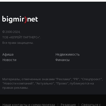
© 2000-2024,
ТОВ «КЕПРЕЙТ ПАРТНЕРС»".
Все права защищены.
Афиша
Недвижимость
Новости
Финансы
Материалы, отмеченные знаками "Реклама", "PR", "Спецпроект",
"Новости компаний", "Актуально", "Промо", публикуются на
правах рекламы.
Наши контакты и схема проезда
|
Редакция
|
Связаться с