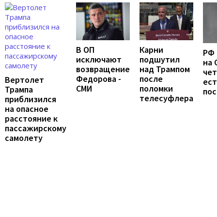
В ОП
Карни
РФ 
исключают
подшутил
на 
возвращение
над Трампом
чет
Федорова -
после
Вертолет
ест
СМИ
поломки
Трампа
по
телесуфлера
приблизился
на опасное
расстояние к
пассажирскому
самолету