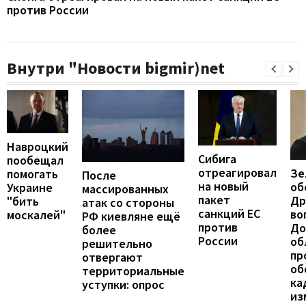
против России
Внутри "Новости bigmir)net
Навроцкий
Сибига
пообещал
отреагировал
Зе
помогать
После
на новый
об
Украине
массированных
пакет
Др
"бить
атак со стороны
санкций ЕС
во
москалей"
РФ киевляне ещё
против
До
более
России
об
решительно
пр
отвергают
об
территориальные
ка
уступки: опрос
из