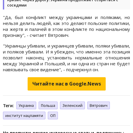
соседями
"Да, был конфликт между украинцами и поляками, но
нельзя делить людей, как это делают польские политики,
на жертв и палачей в этом конфликте по национальному
признаку", - считает Вятрович.
"Украинцы убивали, и украинцев убивали, поляки убивали,
и поляков убивали. И я убежден, что именно эта позиция
позволит наконец установить нормальные отношения
между Украиной и Польшей, и ни одна из стран не будет
навязывать свое видение", - подчеркнул он.
Читайте нас в Google.News
Теги:
Украина
Польша
Зеленский
Вятрович
институт нацпамяти
ОП
Не пропусти другие интересные статьи, подпишись: