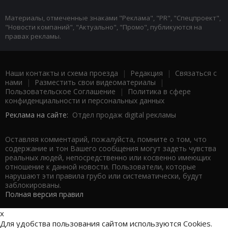
Материалы, отмеченные знаками "Реклама", "PR", "Спецпроект",
"Новости компаний", "Актуально", "Промо", публикуются на
правах рекламы.
Наши контакты и схема проезда
|
Редакция
|
Связаться с
нами
|
Разместить свои видеоматериалы
|
Пользовательское Соглашение
|
Политика в сфере
конфиденциальности и персональных данных
Реклама на сайте:
Отдел продаж digital рекламы
Оставляя комментарий, пожалуйста, помните о том, что
содержание и тон Вашего сообщения могут задеть чувства
реальных людей, непосредственно или косвенно имеющих
отношение к данной новости. Пользователи, которые
нарушают эти правила грубо или систематически, будут
заблокированы.
Полная версия правил
x
Для удобства пользования сайтом используются Cookies.