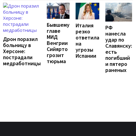
Бывшему
Италия
РФ
главе
резко
нанесла
МИД
ответила
Дрон поразил
удар по
Венгрии
на
больницу в
Славянску:
Сийярто
угрозы
Херсоне:
есть
грозит
Испании
пострадали
погибший
тюрьма
медработницы
и пятеро
раненых