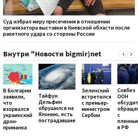
Суд избрал меру пресечения в отношении
организатора выставки в Киевской области после
ракетного удара со стороны России
Внутри "Новости bigmir)net
Совбез
В Болгарии
Зеленский
Тайфун
ООН
заявили,
встретился
Дельфин
обсуди
что
с премьер-
обрушился на
обраще
взорвался
министром
Японию, есть
с
украинский
Сербии
пострадавшие
пленны
дрон-
в РФ
приманка