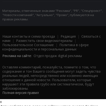
Материалы, отмеченные знаками "Реклама", "PR", "Спецпроект",
"Новости компаний", "Актуально", "Промо", публикуются на
правах рекламы.
Наши контакты и схема проезда
|
Редакция
|
Связаться с
нами
|
Разместить свои видеоматериалы
|
Пользовательское Соглашение
|
Политика в сфере
конфиденциальности и персональных данных
Реклама на сайте:
Отдел продаж digital рекламы
Оставляя комментарий, пожалуйста, помните о том, что
содержание и тон Вашего сообщения могут задеть чувства
реальных людей, непосредственно или косвенно имеющих
отношение к данной новости. Пользователи, которые
нарушают эти правила грубо или систематически, будут
заблокированы.
Полная версия правил
x