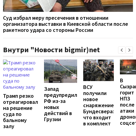
Суд избрал меру пресечения в отношении
организатора выставки в Киевской области после
ракетного удара со стороны России
Внутри "Новости bigmir)net
В
Сызра
ВСУ
Запад
горит
получили
предупредил
Трамп резко
НПЗ
новое
РФ из-за
отреагировал
после
снаряжение
новых
на решение
атаки
Бундесвера:
действий в
суда по
дронов
что входит
Грузии
бальному
соцсе
в комплект
залу