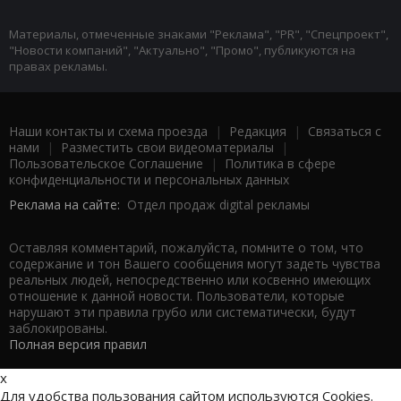
Материалы, отмеченные знаками "Реклама", "PR", "Спецпроект",
"Новости компаний", "Актуально", "Промо", публикуются на
правах рекламы.
Наши контакты и схема проезда
|
Редакция
|
Связаться с
нами
|
Разместить свои видеоматериалы
|
Пользовательское Соглашение
|
Политика в сфере
конфиденциальности и персональных данных
Реклама на сайте:
Отдел продаж digital рекламы
Оставляя комментарий, пожалуйста, помните о том, что
содержание и тон Вашего сообщения могут задеть чувства
реальных людей, непосредственно или косвенно имеющих
отношение к данной новости. Пользователи, которые
нарушают эти правила грубо или систематически, будут
заблокированы.
Полная версия правил
x
Для удобства пользования сайтом используются Cookies.