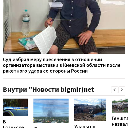
Суд избрал меру пресечения в отношении
организатора выставки в Киевской области после
ракетного удара со стороны России
Внутри "Новости bigmir)net
Геншт
В
назвал
Удары по
Гданьске