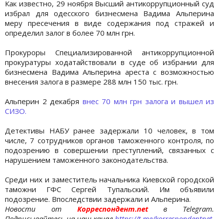
Как известно, 29 ноября Высший антикоррупционный суд
избрал для одесского бизнесмена Вадима Альперина
меру пресечения в виде содержания под стражей и
определил залог в более 70 млн грн.
Прокуроры Специализированной антикоррупционной
прокуратуры ходатайствовали в суде об избрании для
бизнесмена Вадима Альперина ареста с возможностью
внесения залога в размере 288 млн 150 тыс. грн.
Альперин 2 декабря
внес 70 млн грн залога и вышел из
СИЗО.
Детективы НАБУ ранее задержали 10 человек, в том
числе, 7 сотрудников органов таможенного контроля, по
подозрению в совершении преступлений, связанных с
нарушением таможенного законодательства.
Среди них и заместитель начальника Киевской городской
таможни ГФС Сергей Тупальский. Им объявили
подозрение. Впоследствии задержали и Альперина.
Новости от
Корреспондент.net
в Telegram.
Подписывайтесь на наш канал
https://t.me/korrespondentnet