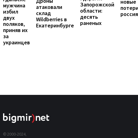
Дроны
новые
Запорожской
мужчина
атаковали
потер
области:
избил
склад
росси
десять
двух
Wildberries в
раненых
поляков,
Екатеринбурге
приняв их
за
украинцев
© 2000-2024,