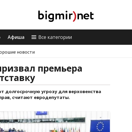
о
Афиша
Все категории
орошие новости
призвал премьера
тставку
т долгосрочную угрозу для верховенства
прав, считают евродепутаты.