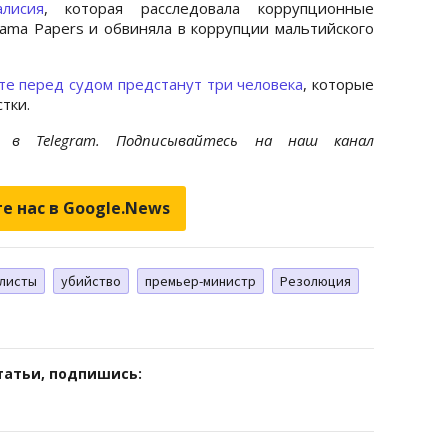
лисия
, которая расследовала коррупционные
nama Papers и обвиняла в коррупции мальтийского
те перед судом предстанут три человека
, которые
тки.
et
в Telegram. Подписывайтесь на наш канал
е нас в Google.News
листы
убийство
премьер-министр
Резолюция
татьи, подпишись: