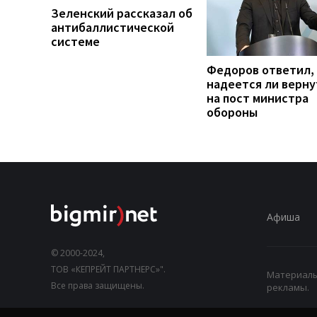
Зеленский рассказал об
антибаллистической
системе
Федоров ответил,
надеется ли верну
на пост министра
обороны
Афиша
© 2000-2024,
ТОВ «КЕПРЕЙТ ПАРТНЕРС»".
Материалы,
Все права защищены.
рекламы.