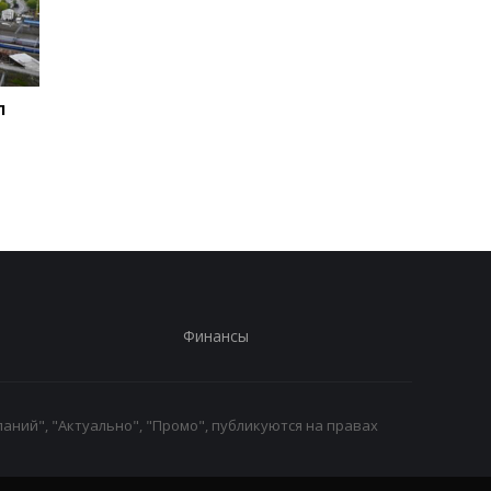
л
Зеленский впервые
Во время боев на
совершит визит в
Курщине погибло бо
Сербию - СМИ
70 российских
срочников - росСМИ
Финансы
аний", "Актуально", "Промо", публикуются на правах