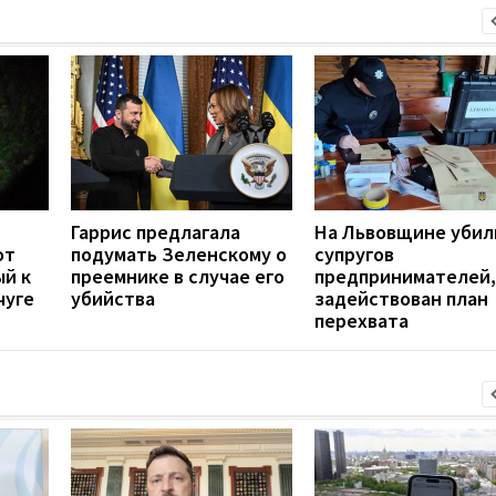
Гаррис предлагала
На Львовщине убил
от
подумать Зеленскому о
супругов
ый к
преемнике в случае его
предпринимателей,
чуге
убийства
задействован план
перехвата