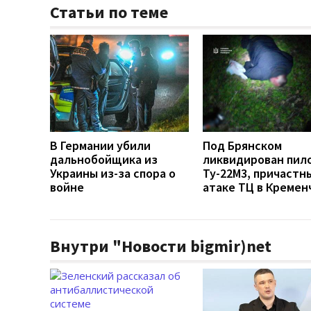
Статьи по теме
В Германии убили
Под Брянском
дальнобойщика из
ликвидирован пил
Украины из-за спора о
Ту-22М3, причастн
войне
атаке ТЦ в Кремен
Внутри "Новости bigmir)net