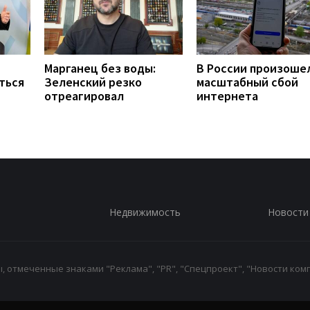
Марганец без воды:
В России произоше
ться
Зеленский резко
масштабный сбой
отреагировал
интернета
Недвижимость
Новости
 отмеченные знаками "Реклама", "PR", "Спецпроект", "Новости комп