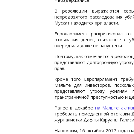
В резолюции выражаются серь
непредвзятого расследования уби
Мускат находится при власти.
Европарламент раскритиковал тот
отмывания денег, связанные с уб
вперед или даже не запущены.
Поэтому, как отмечается в резолюц
представляют долгосрочную угрозу
прав.
Кроме того Европарламент треб
Мальте для инвесторов, посколь
представляют угрозу усилиям
трансграничной преступностью и ц
Ранее в декабре
на Мальте актив
требовать немедленной отставки Д
журналистки Дафны Каруаны Галиси
Напомним, 16 октября 2017 года н