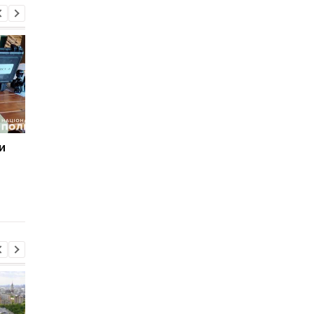
и
Убийство Фарион:
В ОП рассказали
следователи скрыли
подробности встреч
детали расследования
Зеленского с
премьером Британи