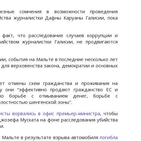
езные сомнения в возможности проведения
йства журналистки Дафны Каруаны Галисии, пока
 факт, что расследование случаев коррупции и
ийством журналистки Галисии, не продвигаются
ии, события на Мальте в последние несколько лет
 для верховенства закона, демократии и основных
ует отмены схем гражданства и проживания на
ку они "эффективно продают гражданство ЕС и
 по борьбе с отмыванием денег, борьбе с
елостностью шенгенской зоны".
исты ворвались в офис премьер-министра
, чтобы
жозефа Муската на фоне расследования убийства
и.
а Мальте в результате взрыва автомобиля
погибла