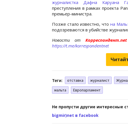
журналистка Дафна Каруана Га
преступления в рамках проекта Pa
премьер-министра.
Позже стало известно, что
на Маль
подозреваются в убийстве журналис
Новости от
Корреспондент.n
https://t.me/korrespondentnet
Читайт
Теги:
отставка
журналист
Журна
мальта
Европарламент
Не пропусти другие интересные с
bigmir)net в facebook