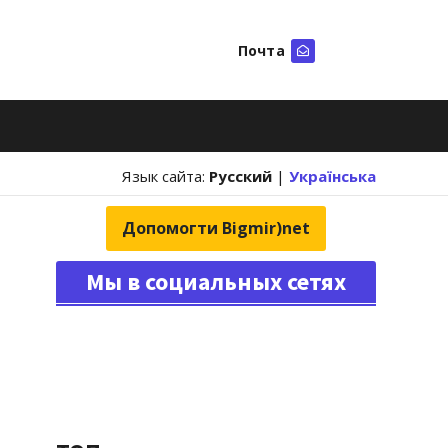
Почта
Искать
Язык сайта:
Русский
|
Українська
Допомогти Bigmir)net
Мы в социальных сетях