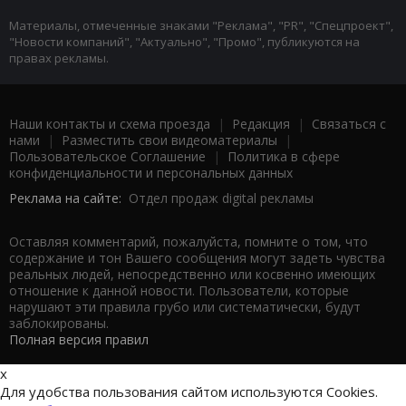
Материалы, отмеченные знаками "Реклама", "PR", "Спецпроект",
"Новости компаний", "Актуально", "Промо", публикуются на
правах рекламы.
Наши контакты и схема проезда
|
Редакция
|
Связаться с
нами
|
Разместить свои видеоматериалы
|
Пользовательское Соглашение
|
Политика в сфере
конфиденциальности и персональных данных
Реклама на сайте:
Отдел продаж digital рекламы
Оставляя комментарий, пожалуйста, помните о том, что
содержание и тон Вашего сообщения могут задеть чувства
реальных людей, непосредственно или косвенно имеющих
отношение к данной новости. Пользователи, которые
нарушают эти правила грубо или систематически, будут
заблокированы.
Полная версия правил
x
Для удобства пользования сайтом используются Cookies.