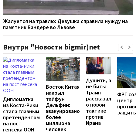
Жалуется на травлю: Девушка справила нужду на
памятник Бандере во Львове
Внутри "Новости bigmir)net
Душить, а
не бить:
Восток Китая
Трамп
накрыл
ФРГ со
рассказал
тайфун
Дипломатка
центр
о новой
Дельфин:
из Коста-Рики
против
тактике
эвакуировано
стала главным
защит
против
более
претендентом
Ирана
миллиона
на пост
человек
генсека ООН