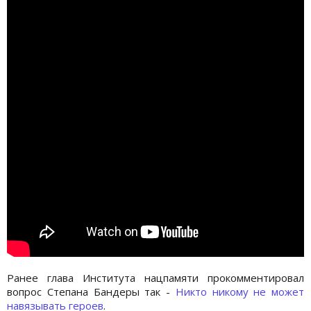
Ранее глава Института нацпамяти прокомментировал
вопрос Степана Бандеры так -
Никто никому не может
навязывать героев
.