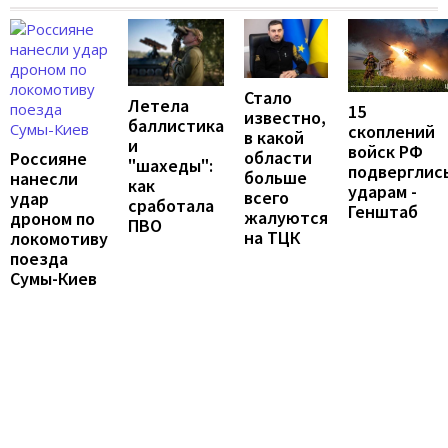
Стало
Летела
15
известно,
баллистика
скоплений
в какой
и
войск РФ
области
Россияне
"шахеды":
подверглис
больше
нанесли
как
ударам -
всего
удар
сработала
Генштаб
жалуются
дроном по
ПВО
на ТЦК
локомотиву
поезда
Сумы-Киев