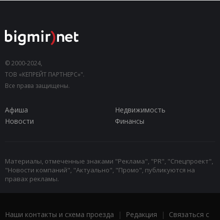
© 2000-2024,
ТОВ «КЕПРЕЙТ ПАРТНЕРС»".
Все права защищены.
Афиша
Недвижимость
Новости
Финансы
Материалы, отмеченные знаками "Реклама", "PR", "Спецпроект",
"Новости компаний", "Актуально", "Промо", публикуются на
правах рекламы.
Наши контакты и схема проезда
|
Редакция
|
Связаться с