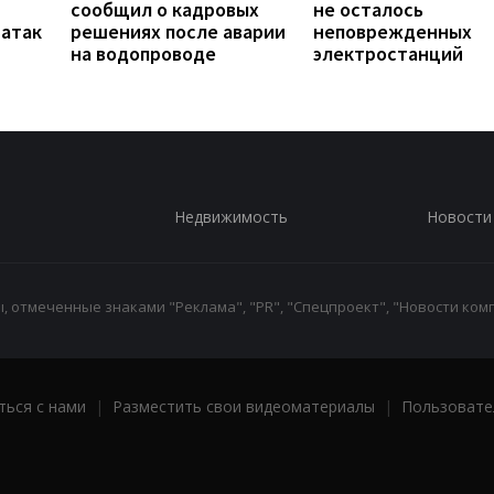
сообщил о кадровых
не осталось
 атак
решениях после аварии
неповрежденных
на водопроводе
электростанций
Недвижимость
Новости
 отмеченные знаками "Реклама", "PR", "Спецпроект", "Новости комп
ться с нами
|
Разместить свои видеоматериалы
|
Пользовате