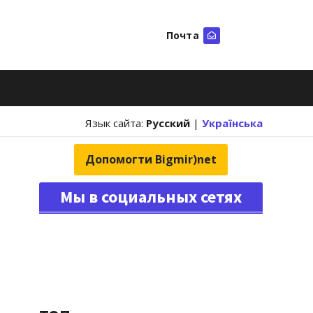
Почта
Искать
Язык сайта:
Русский
|
Українська
Допомогти Bigmir)net
Мы в социальных сетях