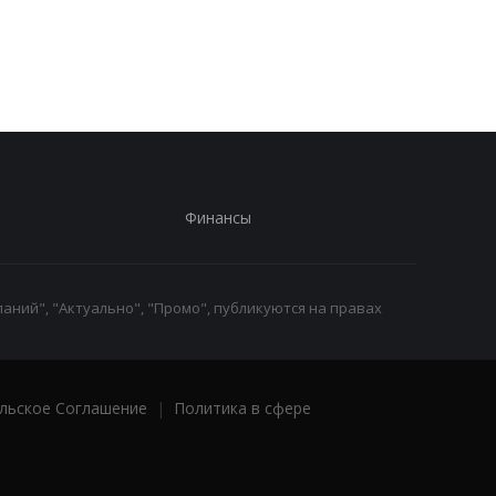
усилить "свободную
неизвестный БПЛА
охоту" на автомобили -
взорвался вблизи
Херсонская ОВА
газопровода
Финансы
аний", "Актуально", "Промо", публикуются на правах
льское Соглашение
|
Политика в сфере