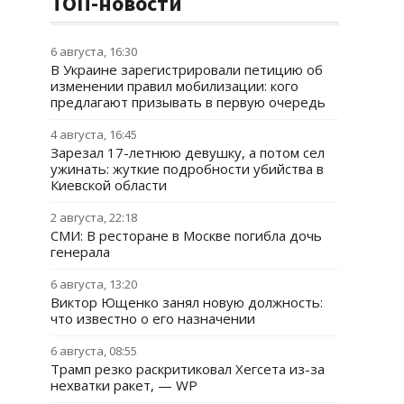
ТОП-новости
6 августа, 16:30
В Украине зарегистрировали петицию об
изменении правил мобилизации: кого
предлагают призывать в первую очередь
4 августа, 16:45
Зарезал 17-летнюю девушку, а потом сел
ужинать: жуткие подробности убийства в
Киевской области
2 августа, 22:18
СМИ: В ресторане в Москве погибла дочь
генерала
6 августа, 13:20
Виктор Ющенко занял новую должность:
что известно о его назначении
6 августа, 08:55
Трамп резко раскритиковал Хегсета из-за
нехватки ракет, — WP