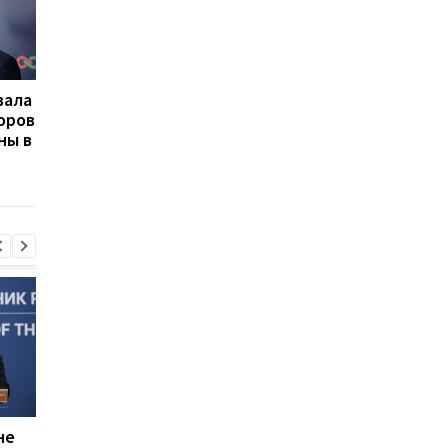
вала
ЕС одобрил 21-й пакет
ЕС ответил санкция
оров
санкций против России:
на массированные
ны в
что предусматривают
удары России по Кие
новые ограничения
не
Россияне планируют
В Болгарии