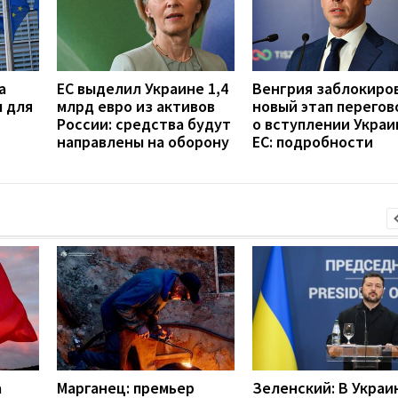
а
ЕС выделил Украине 1,4
Венгрия заблокиро
 для
млрд евро из активов
новый этап перегов
России: средства будут
о вступлении Украи
направлены на оборону
ЕС: подробности
а
Марганец: премьер
Зеленский: В Украи