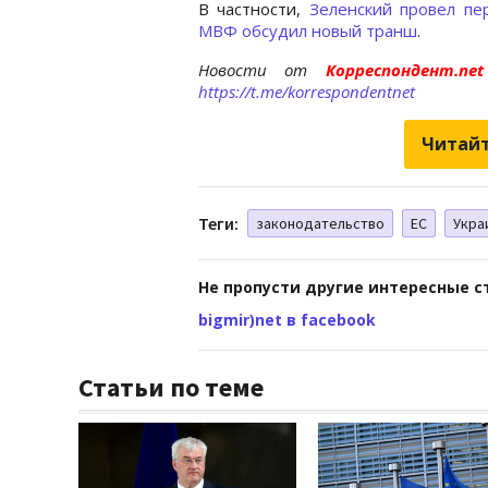
В частности,
Зеленский провел пе
МВФ обсудил новый транш
.
Новости от
Корреспондент.n
https://t.me/korrespondentnet
Читайт
Теги:
законодательство
ЕС
Укра
Не пропусти другие интересные с
bigmir)net в facebook
Статьи по теме