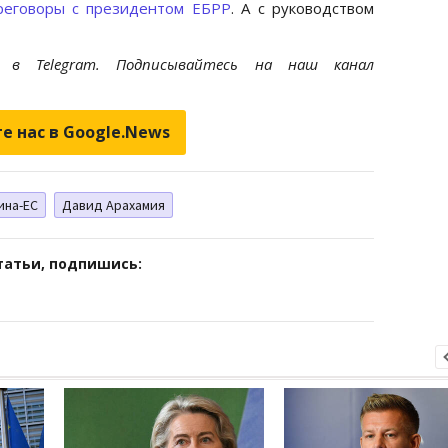
реговоры с президентом ЕБРР
. А с руководством
et
в Telegram. Подписывайтесь на наш канал
е нас в Google.News
ина-ЕС
Давид Арахамия
татьи, подпишись: