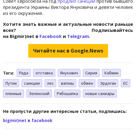
Совет Евросоюза на год
продлил санкции
против бывшего
президента Украины Виктора Януковича и девяти человек
из его окружения.
Хотите знать важные и актуальные новости раньше
всех? Подписывайтесь
на Bigmir)net в
Facebook
и
Telegram
.
Читайте нас в Google.News
Теги:
Рада
отставка
Янукович
Сирия
Кабмин
Путин
санкции
лес
вагоны
обмен
Эрдоган
ЕС
пленные
Зеленский
Рябошапка
новые санжары
Не пропусти другие интересные статьи, подпишись:
bigmir)net в facebook