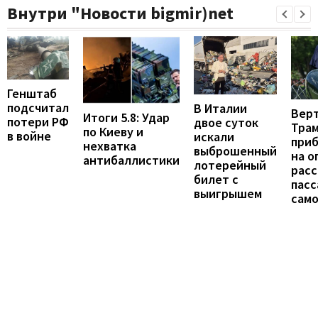
Внутри "Новости bigmir)net
Генштаб
подсчитал
В Италии
Вер
Итоги 5.8: Удар
потери РФ
двое суток
Тра
по Киеву и
в войне
искали
при
нехватка
выброшенный
на о
антибаллистики
лотерейный
расс
билет с
пас
выигрышем
сам