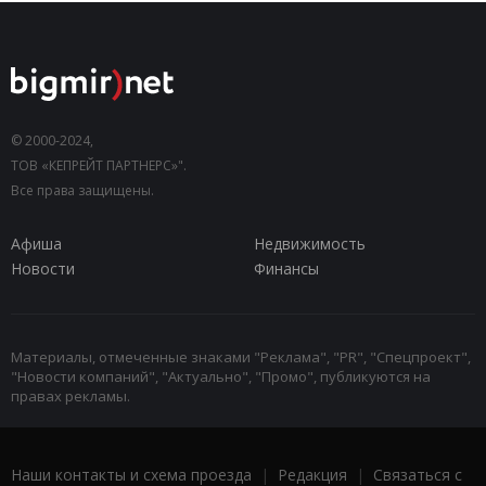
© 2000-2024,
ТОВ «КЕПРЕЙТ ПАРТНЕРС»".
Все права защищены.
Афиша
Недвижимость
Новости
Финансы
Материалы, отмеченные знаками "Реклама", "PR", "Спецпроект",
"Новости компаний", "Актуально", "Промо", публикуются на
правах рекламы.
Наши контакты и схема проезда
|
Редакция
|
Связаться с