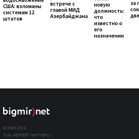
за 
встрече с
новую
США: взломаны
сок
главой МИД
должность:
системам 12
две
Азербайджана
что
штатов
известно о
его
назначении
© 2000-2024,
ТОВ «КЕПРЕЙТ ПАРТНЕРС»".