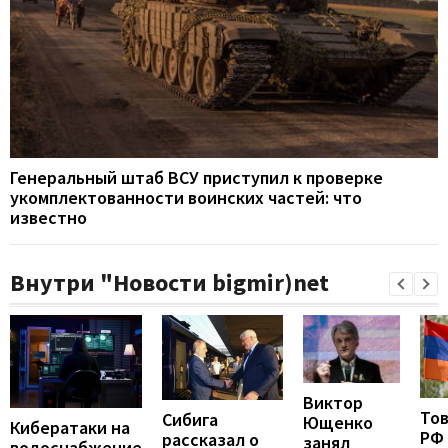
Генеральный штаб ВСУ приступил к проверке
укомплектованности воинских частей: что
известно
Внутри "Новости bigmir)net
Виктор
То
Сибига
Ющенко
Кибератаки на
РФ
рассказал о
занял
водоснабжение