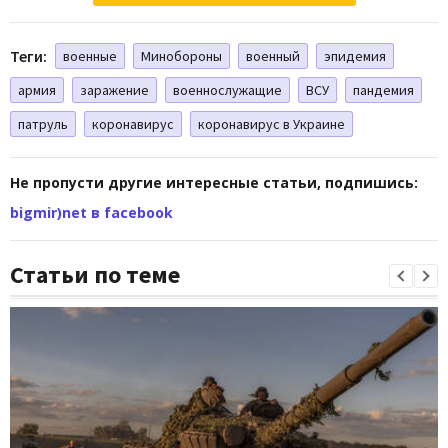
Теги:
военные
Минобороны
военный
эпидемия
армия
заражение
военнослужащие
ВСУ
пандемия
патруль
коронавирус
коронавирус в Украине
Не пропусти другие интересные статьи, подпишись:
bigmir)net в facebook
Статьи по теме