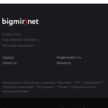
© 2000-2024,
ТОВ «КЕПРЕЙТ ПАРТНЕРС»".
Все права защищены.
Афиша
Недвижимость
Новости
Финансы
Материалы, отмеченные знаками "Реклама", "PR", "Спецпроект",
"Новости компаний", "Актуально", "Промо", публикуются на
правах рекламы.