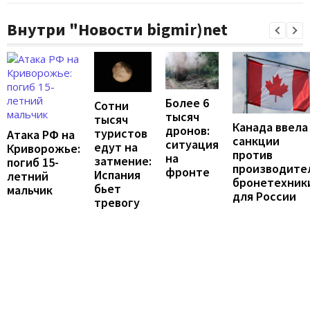
Внутри "Новости bigmir)net
Более 6
Сотни
тысяч
тысяч
Канада ввела
дронов:
туристов
Атака РФ на
санкции
ситуация
едут на
Криворожье:
против
на
затмение:
погиб 15-
производите
фронте
Испания
летний
бронетехник
бьет
мальчик
для России
тревогу