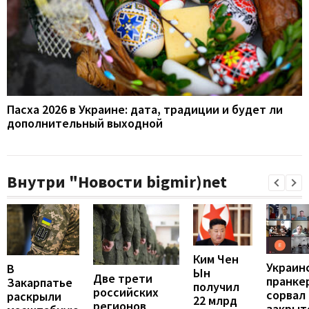
Пасха 2026 в Украине: дата, традиции и будет ли
дополнительный выходной
Внутри "Новости bigmir)net
Ким Чен
Украин
В
Ын
Две трети
пранке
Закарпатье
получил
российских
сорвал
раскрыли
22 млрд
регионов
закрыт