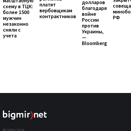
масштабную
долларов
платят
совеща
схему в ТЦК:
благодаря
вербовщикам
минобо
более 1500
войне
контрактников
РФ
мужчин
России
незаконно
против
сняли с
Украины,
учета
—
Bloomberg
© 2000-2024,