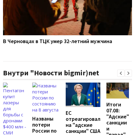
В Черновцах в ТЦК умер 32-летний мужчина
Внутри "Новости bigmir)net
Итоги
07.08:
ЕС
"Адские"
Названы
отреагировал
санкции
потери
на "адские
и
России по
санкции" США
"парад"