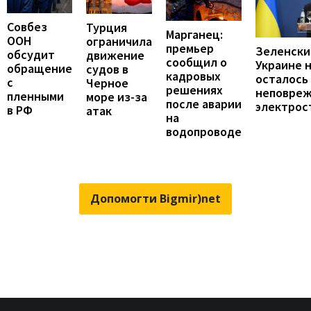
Совбез
Турция
Марганец:
ООН
ограничила
премьер
Зеленски
обсудит
движение
сообщил о
Украине 
обращение
судов в
кадровых
осталось
с
Черное
решениях
неповре
пленными
море из-за
после аварии
электрос
в РФ
атак
на
водопроводе
Допомогти Bigmir)net