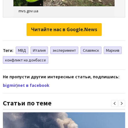
mvs.gov.ua
Читайте нас в Google.News
Теги:
МВД
Италия
эксперимент
Славянск
Маркив
конфликт на донбассе
Не пропусти другие интересные статьи, подпишись:
bigmir)net в facebook
Статьи по теме