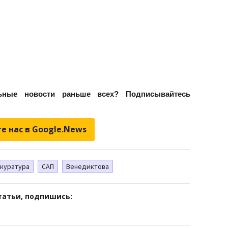
ьные новости раньше всех? Подписывайтесь
е нас в Google.News
куратура
САП
Венедиктова
татьи, подпишись: