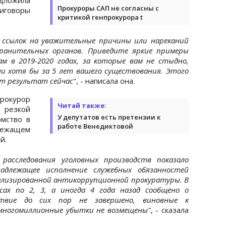
Прокуроры САП не согласны с
иговоры
критикой генпрокурора t
, ссылок на уважительные причины или нареканий
хранительных органов. Приведите яркие примеры
ам в 2019-2020 годах, за которые вам не стыдно,
 хотя бы за 5 лет вашего существования. Этого
т результат сейчас
", - написала она.
урор
Читай также:
резкой
У депутатов есть претензии к
мство в
работе Венедиктовой
ежащем
й.
 расследования уголовных производств показало
адлежащее исполнение служебных обязанностей
ализированной антикоррупционной прокуратуры. В
сах по 2, 3, а иногда 4 года назад сообщено о
ствие до сих пор не завершено, виновные к
многомиллионные убытки не возмещены"
, - сказала