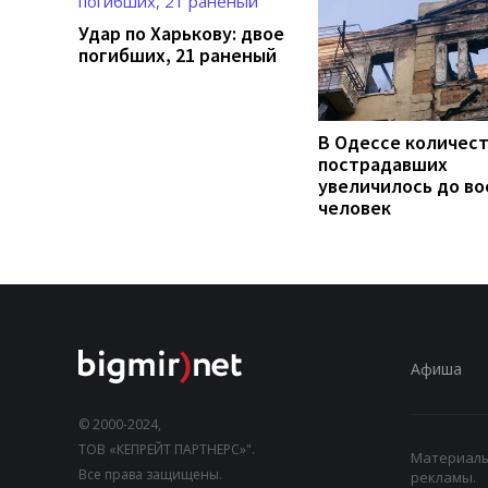
Удар по Харькову: двое
погибших, 21 раненый
В Одессе количес
пострадавших
увеличилось до во
человек
Афиша
© 2000-2024,
ТОВ «КЕПРЕЙТ ПАРТНЕРС»".
Материалы,
Все права защищены.
рекламы.