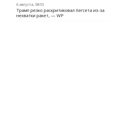
6 августа, 08:55
Трамп резко раскритиковал Хегсета из-за
нехватки ракет, — WP