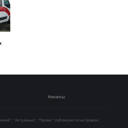
Стало известно, как
Россияне обстрелял
х
сработала ПВО
многоэтажки в
Харькове, есть
погибшие
Финансы
аний", "Актуально", "Промо", публикуются на правах