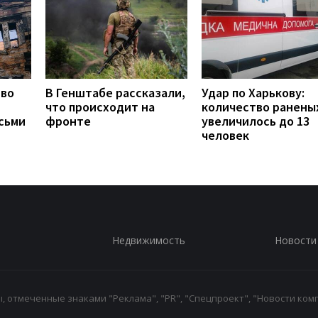
тво
В Генштабе рассказали,
Удар по Харькову:
что происходит на
количество ранены
сьми
фронте
увеличилось до 13
человек
Недвижимость
Новости
 отмеченные знаками "Реклама", "PR", "Спецпроект", "Новости комп