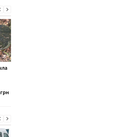
ыла
НАБУ и САП задержали
НАБУ и САП
чиновника СБУ за
подтвердили обыски
взятку в $68 тыс. за
бывшего главы ГПСУ
отсрочку от
Сергея Дейнеко
 грн
мобилизации