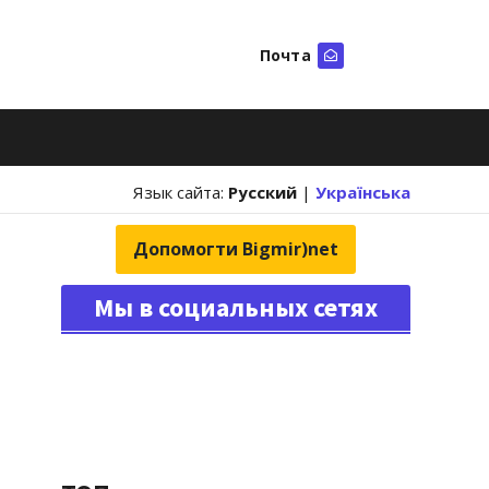
Почта
Искать
Язык сайта:
Русский
|
Українська
Допомогти Bigmir)net
Мы в социальных сетях