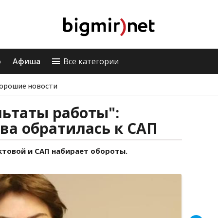
о
Афиша
Все категории
орошие новости
ьтаты работы":
ва обратилась к САП
товой и САП набирает обороты.