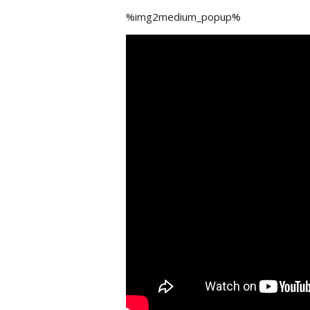
%img2medium_popup%