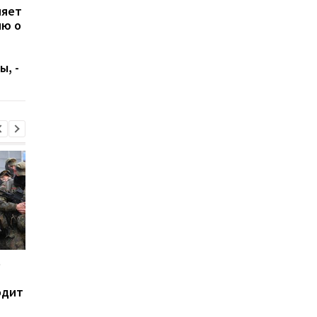
няет
Россия перебросила в
Россия распростран
ю о
Беларусь истребители
фейк о подготовке
МиГ-31К с ракетами
Украиной ракетного
«Кинжал»: в СНБО
удара по детскому
ы, -
назвали причины
учреждению, - СНБО
е
В Сызрани горит НПЗ
Украина хочет бить 
после атаки дронов -
пусковым РФ через
одит
соцсети
Starlink, Маск против
СМИ