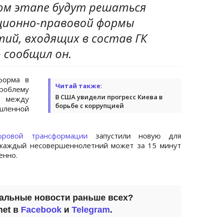
ом этапе будут решаться
ционно-правовой формы
ий, входящих в состав ГК
- сообщил он.
форма в
Читай также:
облему
В США увидели прогресс Киева в
 между
борьбе с коррупцией
ленной
фровой трансформации
запустили новую для
ь каждый несовершеннолетний может за 15 минут
енно.
уальные новости раньше всех?
net в
Facebook
и
Telegram
.