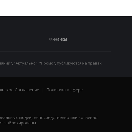
Финансы
аний", "Актуально", "Промо", публикуются на правах
льское Соглашение
|
Политика в сфере
реальных людей, непосредственно или косвенно
ут заблокированы.