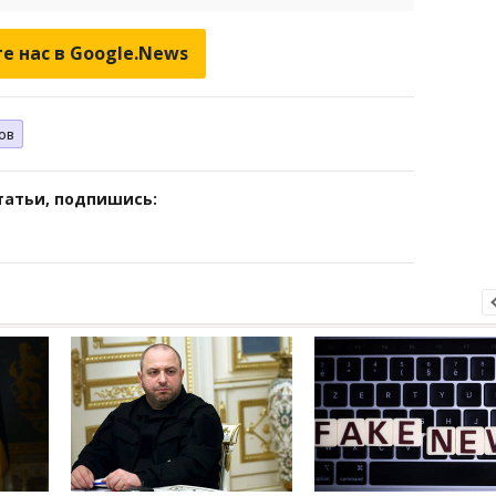
е нас в Google.News
ов
татьи, подпишись: