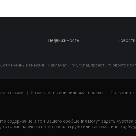
Недвижимость
Новости
 отмеченные знаками "Реклама", "PR", "Спецпроект", "Новости комп
ться с нами
|
Разместить свои видеоматериалы
|
Пользовате
что содержание и тон Вашего сообщения могут задеть чувства 
 которые нарушают эти правила грубо или систематически, буд