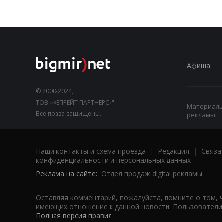
Афиша
© 2000-2024,
ТОВ «КЕПРЕЙТ ПАРТНЕРС»".
Материалы,
Все права защищены.
рекламы.
Наши контакты и схема проезда
|
Редакция
|
Связа
конфиденциальности и персональных данных
Реклама на сайте:
Отдел продаж digital рекламы
Оставляя комментарий, пожалуйста, помните о том, 
имеющих отношение к данной новости. Пользователи,
Полная версия правил