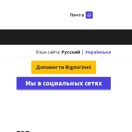
Почта
Искать
Язык сайта:
Русский
|
Українська
Допомогти Bigmir)net
Мы в социальных сетях