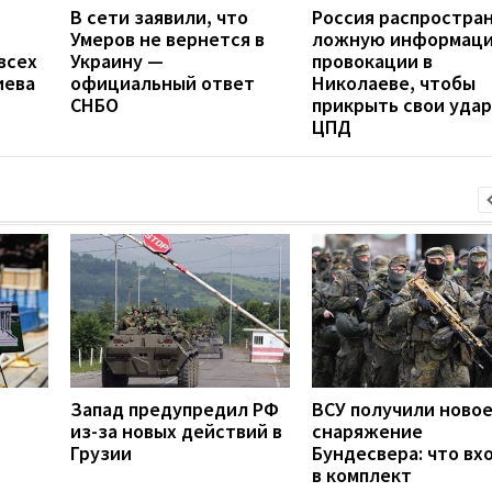
В сети заявили, что
Россия распростра
Умеров не вернется в
ложную информаци
всех
Украину —
провокации в
иева
официальный ответ
Николаеве, чтобы
СНБО
прикрыть свои удар
ЦПД
Запад предупредил РФ
ВСУ получили ново
из-за новых действий в
снаряжение
Грузии
Бундесвера: что вх
в комплект