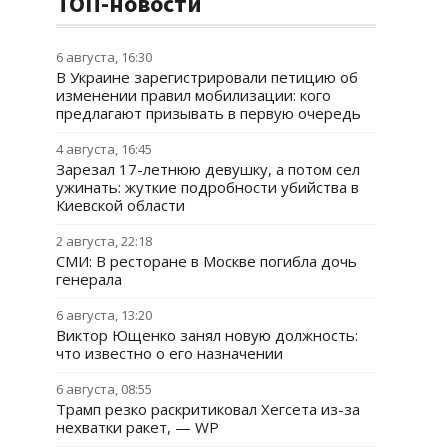
ТОП-новости
6 августа, 16:30
В Украине зарегистрировали петицию об
изменении правил мобилизации: кого
предлагают призывать в первую очередь
4 августа, 16:45
Зарезал 17-летнюю девушку, а потом сел
ужинать: жуткие подробности убийства в
Киевской области
2 августа, 22:18
СМИ: В ресторане в Москве погибла дочь
генерала
6 августа, 13:20
Виктор Ющенко занял новую должность:
что известно о его назначении
6 августа, 08:55
Трамп резко раскритиковал Хегсета из-за
нехватки ракет, — WP